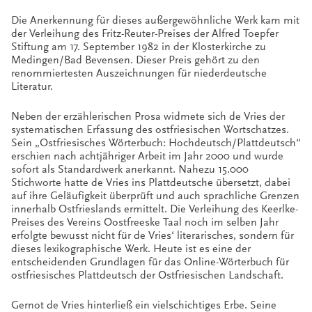
Die Anerkennung für dieses außergewöhnliche Werk kam mit
der Verleihung des Fritz-Reuter-Preises der Alfred Toepfer
Stiftung am 17. September 1982 in der Klosterkirche zu
Medingen/Bad Bevensen. Dieser Preis gehört zu den
renommiertesten Auszeichnungen für niederdeutsche
Literatur.
Neben der erzählerischen Prosa widmete sich de Vries der
systematischen Erfassung des ostfriesischen Wortschatzes.
Sein „Ostfriesisches Wörterbuch: Hochdeutsch/Plattdeutsch“
erschien nach achtjähriger Arbeit im Jahr 2000 und wurde
sofort als Standardwerk anerkannt. Nahezu 15.000
Stichworte hatte de Vries ins Plattdeutsche übersetzt, dabei
auf ihre Geläufigkeit überprüft und auch sprachliche Grenzen
innerhalb Ostfrieslands ermittelt. Die Verleihung des Keerlke-
Preises des Vereins Oostfreeske Taal noch im selben Jahr
erfolgte bewusst nicht für de Vries‘ literarisches, sondern für
dieses lexikographische Werk. Heute ist es eine der
entscheidenden Grundlagen für das Online-Wörterbuch für
ostfriesisches Plattdeutsch der Ostfriesischen Landschaft.
Gernot de Vries hinterließ ein vielschichtiges Erbe. Seine