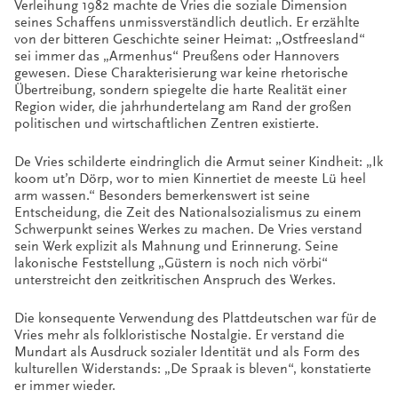
Verleihung 1982 machte de Vries die soziale Dimension
seines Schaffens unmissverständlich deutlich. Er erzählte
von der bitteren Geschichte seiner Heimat: „Ostfreesland“
sei immer das „Armenhus“ Preußens oder Hannovers
gewesen. Diese Charakterisierung war keine rhetorische
Übertreibung, sondern spiegelte die harte Realität einer
Region wider, die jahrhundertelang am Rand der großen
politischen und wirtschaftlichen Zentren existierte.
De Vries schilderte eindringlich die Armut seiner Kindheit: „Ik
koom ut’n Dörp, wor to mien Kinnertiet de meeste Lü heel
arm wassen.“ Besonders bemerkenswert ist seine
Entscheidung, die Zeit des Nationalsozialismus zu einem
Schwerpunkt seines Werkes zu machen. De Vries verstand
sein Werk explizit als Mahnung und Erinnerung. Seine
lakonische Feststellung „Güstern is noch nich vörbi“
unterstreicht den zeitkritischen Anspruch des Werkes.
Die konsequente Verwendung des Plattdeutschen war für de
Vries mehr als folkloristische Nostalgie. Er verstand die
Mundart als Ausdruck sozialer Identität und als Form des
kulturellen Widerstands: „De Spraak is bleven“, konstatierte
er immer wieder.