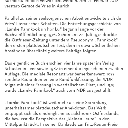
Sakralbau endlich verwirklicht werden. Am 21. Februar 2012
verstarb Gernot de Vries in Aurich.
Parallel zu seiner seelsorgerischen Arbeit entwickelte sich de
Vries‘ literarisches Schaffen. Die Entstehungsgeschichte von
„Lamke Pannkook un hör Lü“ begann lange vor der
Buchveröffentlichung 1976. Schon am 22. Juli 1972 druckte
die Ostfriesen-Zeitung unter dem Pseudonym „Pannkook“
den ersten plattdeutschen Text, dem in etwa wöchentlichen
Abständen über fünfzig weitere Beiträge folgten.
Das eigentliche Buch erschien vier Jahre später im Verlag
Schuster in Leer sowie 1982 in einer durchgesehenen zweiten
Auflage. Die mediale Resonanz war bemerkenswert: 1977
sendete Radio Bremen eine Rundfunkfassung, der WDR
folgte mit einer Fassung in westfälischem Platt, und 1979
wurde „Lamke Pannkook“ auch vom NDR ausgestrahlt.
„Lamke Pannkook“ ist weit mehr als eine Sammlung
unterhaltsamer plattdeutscher Anekdoten. Das Werk
entpuppt sich als eindringliche Sozialchronik Ostfrieslands,
die bewusst die Perspektive der „kleinen Leute“ in den
Mittelpunkt rückt. In seiner Dankrede zur Fritz-Reuter-Preis-