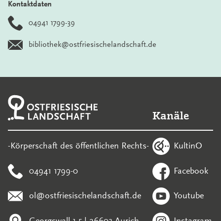
Kontaktdaten
04941 1799-39
bibliothek@ostfriesischelandschaft.de
Kanäle
KultinO
-Körperschaft des öffentlichen Rechts-
04941 1799-0
Facebook
ol@ostfriesischelandschaft.de
Youtube
Georgswall 1-5 | 26603 Aurich
Instagram