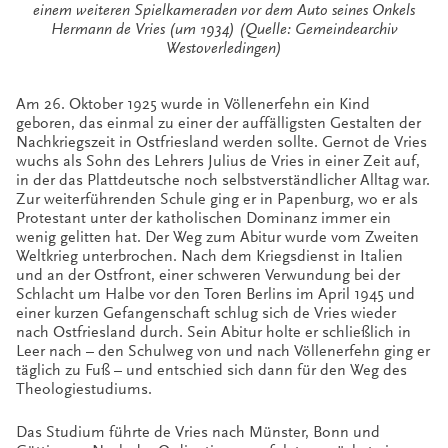
einem weiteren Spielkameraden vor dem Auto seines Onkels
Hermann de Vries (um 1934) (Quelle: Gemeindearchiv
Westoverledingen)
Am 26. Oktober 1925 wurde in Völlenerfehn ein Kind
geboren, das einmal zu einer der auffälligsten Gestalten der
Nachkriegszeit in Ostfriesland werden sollte. Gernot de Vries
wuchs als Sohn des Lehrers Julius de Vries in einer Zeit auf,
in der das Plattdeutsche noch selbstverständlicher Alltag war.
Zur weiterführenden Schule ging er in Papenburg, wo er als
Protestant unter der katholischen Dominanz immer ein
wenig gelitten hat. Der Weg zum Abitur wurde vom Zweiten
Weltkrieg unterbrochen. Nach dem Kriegsdienst in Italien
und an der Ostfront, einer schweren Verwundung bei der
Schlacht um Halbe vor den Toren Berlins im April 1945 und
einer kurzen Gefangenschaft schlug sich de Vries wieder
nach Ostfriesland durch. Sein Abitur holte er schließlich in
Leer nach – den Schulweg von und nach Völlenerfehn ging er
täglich zu Fuß – und entschied sich dann für den Weg des
Theologiestudiums.
Das Studium führte de Vries nach Münster, Bonn und