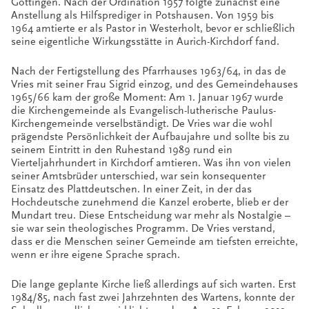
Göttingen. Nach der Ordination 1957 folgte zunächst eine
Anstellung als Hilfsprediger in Potshausen. Von 1959 bis
1964 amtierte er als Pastor in Westerholt, bevor er schließlich
seine eigentliche Wirkungsstätte in Aurich-Kirchdorf fand.
Nach der Fertigstellung des Pfarrhauses 1963/64, in das de
Vries mit seiner Frau Sigrid einzog, und des Gemeindehauses
1965/66 kam der große Moment: Am 1. Januar 1967 wurde
die Kirchengemeinde als Evangelisch-lutherische Paulus-
Kirchengemeinde verselbständigt. De Vries war die wohl
prägendste Persönlichkeit der Aufbaujahre und sollte bis zu
seinem Eintritt in den Ruhestand 1989 rund ein
Vierteljahrhundert in Kirchdorf amtieren. Was ihn von vielen
seiner Amtsbrüder unterschied, war sein konsequenter
Einsatz des Plattdeutschen. In einer Zeit, in der das
Hochdeutsche zunehmend die Kanzel eroberte, blieb er der
Mundart treu. Diese Entscheidung war mehr als Nostalgie –
sie war sein theologisches Programm. De Vries verstand,
dass er die Menschen seiner Gemeinde am tiefsten erreichte,
wenn er ihre eigene Sprache sprach.
Die lange geplante Kirche ließ allerdings auf sich warten. Erst
1984/85, nach fast zwei Jahrzehnten des Wartens, konnte der