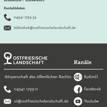
Kontaktdaten
04941 1799-39
bibliothek@ostfriesischelandschaft.de
Kanäle
KultinO
-Körperschaft des öffentlichen Rechts-
04941 1799-0
Facebook
ol@ostfriesischelandschaft.de
Youtube