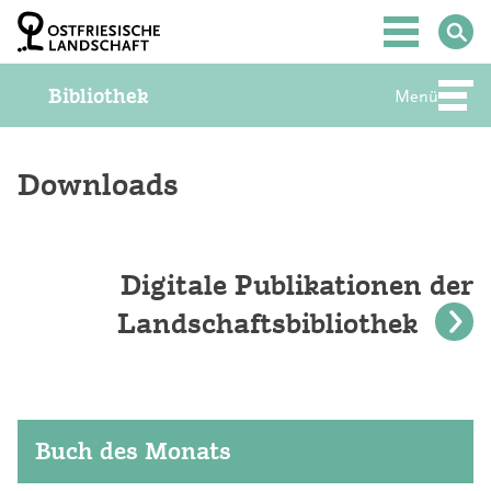
Z
u
Hauptmenü
m
I
Bibliothek
n
Menü
Abte
h
a
l
t
Downloads
S
p
r
i
Digitale Publikationen der
n
g
Landschaftsbibliothek
e
n
Buch des Monats