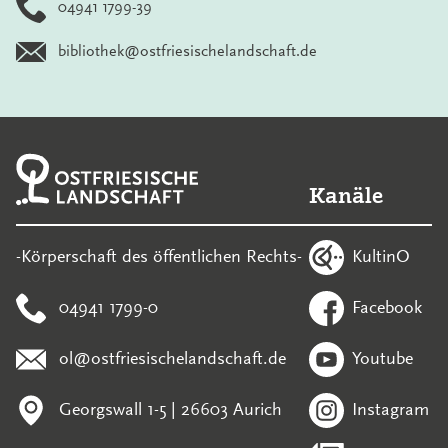
04941 1799-39
bibliothek@ostfriesischelandschaft.de
Kanäle
KultinO
-Körperschaft des öffentlichen Rechts-
04941 1799-0
Facebook
ol@ostfriesischelandschaft.de
Youtube
Georgswall 1-5 | 26603 Aurich
Instagram