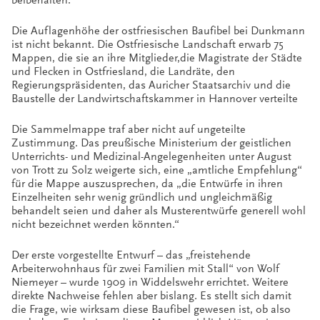
beibehalten.
Die Auflagenhöhe der ostfriesischen Baufibel bei Dunkmann
ist nicht bekannt. Die Ostfriesische Landschaft erwarb 75
Mappen, die sie an ihre Mitglieder,die Magistrate der Städte
und Flecken in Ostfriesland, die Landräte, den
Regierungspräsidenten, das Auricher Staatsarchiv und die
Baustelle der Landwirtschaftskammer in Hannover verteilte
Die Sammelmappe traf aber nicht auf ungeteilte
Zustimmung. Das preußische Ministerium der geistlichen
Unterrichts- und Medizinal-Angelegenheiten unter August
von Trott zu Solz weigerte sich, eine „amtliche Empfehlung“
für die Mappe auszusprechen, da „die Entwürfe in ihren
Einzelheiten sehr wenig gründlich und ungleichmäßig
behandelt seien und daher als Musterentwürfe generell wohl
nicht bezeichnet werden könnten.“
Der erste vorgestellte Entwurf – das „freistehende
Arbeiterwohnhaus für zwei Familien mit Stall“ von Wolf
Niemeyer – wurde 1909 in Widdelswehr errichtet. Weitere
direkte Nachweise fehlen aber bislang. Es stellt sich damit
die Frage, wie wirksam diese Baufibel gewesen ist, ob also