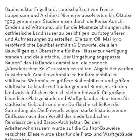
Bauinspektor Engelhard, Landschaftsrat von Freese-
Loppersum und Architekt Niemeyer absolvierten bis Oktober
1909 gemeinsam Studienreisen durch die Kreise Aurich,
Emden und Wittmund, um für die Musterzeichnungen alte
ostfriesische Landhäuser zu besichtigen, zu fotografieren
und Aufmessungen zu erstellen. Die zum Oll‘ Mai 1910
veröffentlichte Baufibel enthält 16 Entwürfe, die allen
Bauwilligen zur Übernahme für ihre Häuser zur Verfügung
standen und die einfache, „der Umgebung angepasste
Bauten“ des Tieflandes darstellten, die dennoch
„künstlerischen Reiz“ ausstrahlen sollten. Abgebildet werden
freistehende Arbeiterwohnhäuser, Einfamilienhäuser,
städtische Wohnhäuser, größere Reihenhäuser und größere
städtische Gebäude mit Stallungen und Remisen. Für den
landwirtschaftlichen Bereich stehen Entwürfe für größere
bäuerliche Platzgebäude und Warftgebäude. Haustüren für
städtische Gebäude und eine Dorfkirche schließen die
Sammlung ab. Die Entwürfe zeigen starke historisierende
Einflüsse nach dem Vorbild der niederländischen
Renaissance- und Barock-Architektur. Bei den
Arbeiterwohnhäusern wurde auf die Gulfhof-Bauweise
verzichtet. Diese wurde aber für die Platz- und Warftgebäude