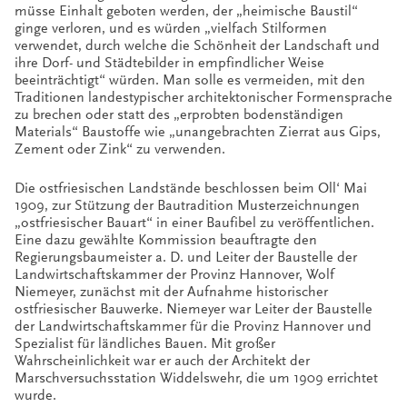
müsse Einhalt geboten werden, der „heimische Baustil“
ginge verloren, und es würden „vielfach Stilformen
verwendet, durch welche die Schönheit der Landschaft und
ihre Dorf- und Städtebilder in empfindlicher Weise
beeinträchtigt“ würden. Man solle es vermeiden, mit den
Traditionen landestypischer architektonischer Formensprache
zu brechen oder statt des „erprobten bodenständigen
Materials“ Baustoffe wie „unangebrachten Zierrat aus Gips,
Zement oder Zink“ zu verwenden.
Die ostfriesischen Landstände beschlossen beim Oll‘ Mai
1909, zur Stützung der Bautradition Musterzeichnungen
„ostfriesischer Bauart“ in einer Baufibel zu veröffentlichen.
Eine dazu gewählte Kommission beauftragte den
Regierungsbaumeister a. D. und Leiter der Baustelle der
Landwirtschaftskammer der Provinz Hannover, Wolf
Niemeyer, zunächst mit der Aufnahme historischer
ostfriesischer Bauwerke. Niemeyer war Leiter der Baustelle
der Landwirtschaftskammer für die Provinz Hannover und
Spezialist für ländliches Bauen. Mit großer
Wahrscheinlichkeit war er auch der Architekt der
Marschversuchsstation Widdelswehr, die um 1909 errichtet
wurde.