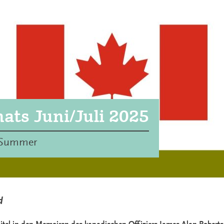
ats Juni/Juli 2025
n Summer
d