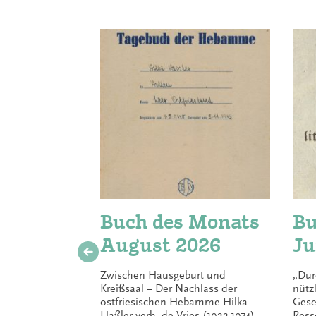
Buch des Monats
Bu
August 2026
Ju
Zwischen Hausgeburt und
„Dur
Kreißsaal – Der Nachlass der
nütz
ostfriesischen Hebamme Hilka
Gese
Haßler verh. de Vries (1922-1974) –
Ress