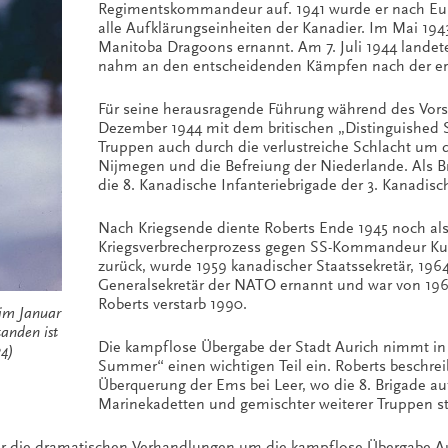
Regimentskommandeur auf. 1941 wurde er nach Euro
alle Aufklärungseinheiten der Kanadier. Im Mai 1
Manitoba Dragoons ernannt. Am 7. Juli 1944 lande
nahm an den entscheidenden Kämpfen nach der erfol
Für seine herausragende Führung während des Vorst
Dezember 1944 mit dem britischen „Distinguished S
Truppen auch durch die verlustreiche Schlacht um
Nijmegen und die Befreiung der Niederlande. Als
die 8. Kanadische Infanteriebrigade der 3. Kanadisc
Nach Kriegsende diente Roberts Ende 1945 noch als 
Kriegsverbrecherprozess gegen SS-Kommandeur Kurt
zurück, wurde 1959 kanadischer Staatssekretär, 196
Generalsekretär der NATO ernannt und war von 1969
Roberts verstarb 1990.
 im Januar
tanden ist
Die kampflose Übergabe der Stadt Aurich nimmt in
24)
Summer“ einen wichtigen Teil ein. Roberts beschre
Überquerung der Ems bei Leer, wo die 8. Brigade au
Marinekadetten und gemischter weiterer Truppen st
r die dramatischen Verhandlungen um die kampflose Übergabe Aur