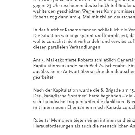
gegen 23 Uhr erschienen deutsche Unterhändler un
wählte den geschickten Weg eines Kompromisses 
Roberts zog dann am 4. Mai mit zivilen deutsche
In der Auricher Kaserne fanden schließlich die V
Die Situation war angespannt und kompliziert, da
wollte zunächst nicht verhandeln und verwies au
diesen parallelen Verhandlungen.
Am 5. Mai eskortierte Roberts schließlich Gener
Kapitulationsurkunde nach Bad Zwischenahn. Ein s
ausübe. Seine Antwort überraschte den deutschen G
gearbeitet.
Nach der Kapitulation wurde die 8. Brigade am 15
Der „kanadische Sommer“ hatte begonnen – die Z
sich kanadische Truppen unter die dankbaren Nied
mit ihren neuen Ehemännern nach Kanada zurück
Roberts‘ Memoiren bieten einen intimen und einzig
Herausforderungen als auch die menschlichen As