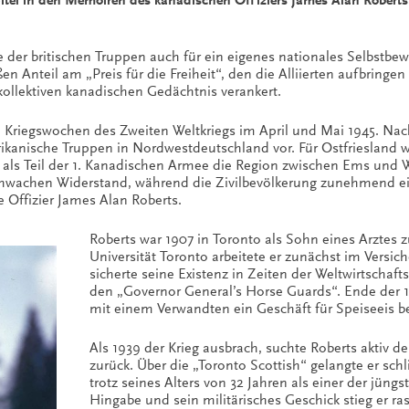
apitel in den Memoiren des kanadischen Offiziers James Alan Roberts
 der britischen Truppen auch für ein eigenes nationales Selbstbe
ßen Anteil am „Preis für die Freiheit“, den die Alliierten aufbri
 kollektiven kanadischen Gedächtnis verankert.
ten Kriegswochen des Zweiten Weltkriegs im April und Mai 1945. Na
rikanische Truppen in Nordwestdeutschland vor. Für Ostfriesland w
als Teil der 1. Kanadischen Armee die Region zwischen Ems und We
schwachen Widerstand, während die Zivilbevölkerung zunehmend e
 Offizier James Alan Roberts.
Roberts war 1907 in Toronto als Sohn eines Arzte
Universität Toronto arbeitete er zunächst im Versic
sicherte seine Existenz in Zeiten der Weltwirtschafts
den „Governor General’s Horse Guards“. Ende der 1
mit einem Verwandten ein Geschäft für Speiseeis be
Als 1939 der Krieg ausbrach, suchte Roberts aktiv 
zurück. Über die „Toronto Scottish“ gelangte er sc
trotz seines Alters von 32 Jahren als einer der jü
Hingabe und sein militärisches Geschick stieg er r