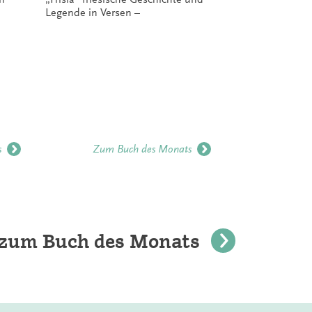
Legende in Versen –
–
s
Zum Buch des Monats
Z
e zum Buch des Monats