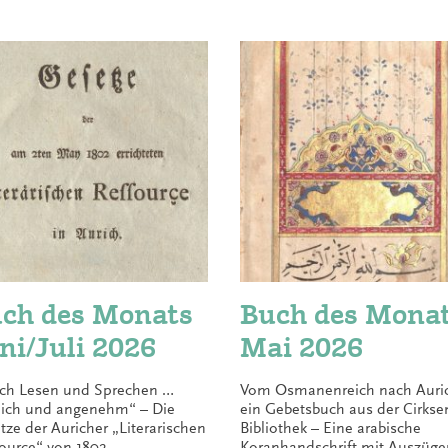
ch des Monats
Buch des Mona
ni/Juli 2026
Mai 2026
ch Lesen und Sprechen …
Vom Osmanenreich nach Auri
lich und angenehm“ – Die
ein Gebetsbuch aus der Cirkse
tze der Auricher „Literarischen
Bibliothek – Eine arabische
ource“ von 1802 –
Koranhandschrift mit Auszüge