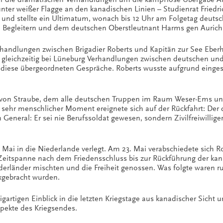
ter weißer Flagge an den kanadischen Linien – Studienrat Friedri
und stellte ein Ultimatum, wonach bis 12 Uhr am Folgetag deuts
n Begleitern und dem deutschen Oberstleutnant Harms gen Aurich
erhandlungen zwischen Brigadier Roberts und Kapitän zur See Ebe
 gleichzeitig bei Lüneburg Verhandlungen zwischen deutschen und 
f diese übergeordneten Gespräche. Roberts wusste aufgrund einge
al von Straube, dem alle deutschen Truppen im Raum Weser-Ems un
ehr menschlicher Moment ereignete sich auf der Rückfahrt: Der de
eneral: Er sei nie Berufssoldat gewesen, sondern Zivilfreiwillige
. Mai in die Niederlande verlegt. Am 23. Mai verabschiedete sich
eitspanne nach dem Friedensschluss bis zur Rückführung der kan
erländer mischten und die Freiheit genossen. Was folgte waren r
gebracht wurden.
artigen Einblick in die letzten Kriegstage aus kanadischer Sicht 
pekte des Kriegsendes.