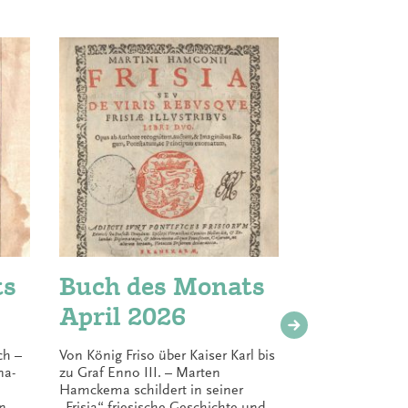
ts
Buch des Monats
Buch 
April 2026
März
ch –
Von König Friso über Kaiser Karl bis
Recha Freie
na-
zu Graf Enno III. – Marten
Hamburg 19
Hamckema schildert in seiner
Ostfriesin 
n
„Frisia“ friesische Geschichte und
jüdischen 