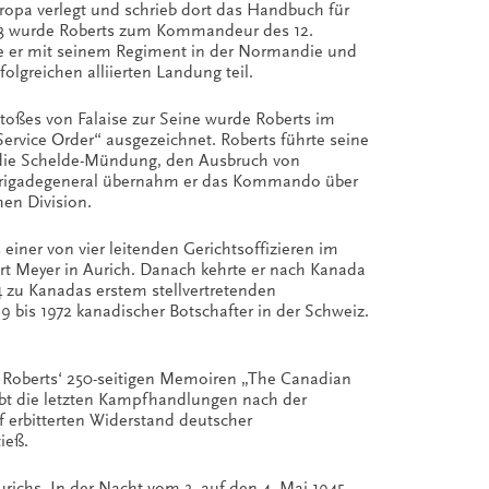
pa verlegt und schrieb dort das Handbuch für
943 wurde Roberts zum Kommandeur des 12.
te er mit seinem Regiment in der Normandie und
greichen alliierten Landung teil.
oßes von Falaise zur Seine wurde Roberts im
ervice Order“ ausgezeichnet. Roberts führte seine
 die Schelde-Mündung, den Ausbruch von
 Brigadegeneral übernahm er das Kommando über
hen Division.
einer von vier leitenden Gerichtsoffizieren im
 Meyer in Aurich. Danach kehrte er nach Kanada
4 zu Kanadas erstem stellvertretenden
 bis 1972 kanadischer Botschafter in der Schweiz.
 Roberts‘ 250-seitigen Memoiren „The Canadian
ibt die letzten Kampfhandlungen nach der
f erbitterten Widerstand deutscher
ieß.
ichs. In der Nacht vom 3. auf den 4. Mai 1945