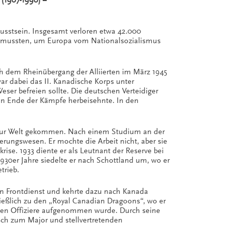
 (1907-1990) –
wusstsein. Insgesamt verloren etwa 42.000
ngen mussten, um Europa vom Nationalsozialismus
ch dem Rheinübergang der Alliierten im März 1945
ar dabei das II. Kanadische Korps unter
ser befreien sollte. Die deutschen Verteidiger
in Ende der Kämpfe herbeisehnte. In den
s zur Welt gekommen. Nach einem Studium an der
herungswesen. Er mochte die Arbeit nicht, aber sie
krise. 1933 diente er als Leutnant der Reserve bei
930er Jahre siedelte er nach Schottland um, wo er
trieb.
den Frontdienst und kehrte dazu nach Kanada
hließlich zu den „Royal Canadian Dragoons“, wo er
ngsten Offiziere aufgenommen wurde. Durch seine
asch zum Major und stellvertretenden