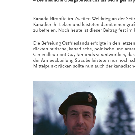
– Die friedliche Übergabe Aurichs als wichtiges K
Kanada kämpfte im Zweiten Weltkrieg an der Seite
Kanadier ihr Leben und leisteten damit einen gro
zu befreien. Noch heute ist dieser Beitrag fest im
Die Befreiung Ostfrieslands erfolgte in den letz
rückten britische, kanadische, polnische und ame
Generalleutnant Guy Simonds verantwortlich, das 
der Armeeabteilung Straube leisteten nur noch 
Mittelpunkt rücken sollte nun auch der kanadische