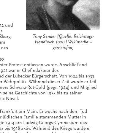
912 und
as
Tony Sender (Quelle: Reichstags-
aßburg
Handbuch 1920 | Wikimedia –
zum
gemeinfrei)
 das
e
20
 unter Protest entlassen wurde. Anschließend
 1921 war er Chefredakteur des
d der Lübecker Bürgerschaft. Von 1924 bis 1933
r Wehrpolitik. Während dieser Zeit wurde er Teil
ners Schwarz-Rot-Gold (gegr. 1924) und Mitglied
seine Geschichte von 1933 bis zu seiner
hic Novel.
 Frankfurt am Main. Er wuchs nach dem Tod
ner jüdischen Familie stammenden Mutter in
legte 1914 am Ludwig-Georgs-Gymnasium das
ar bis 1918 aktiv. Während des Kriegs wurde er