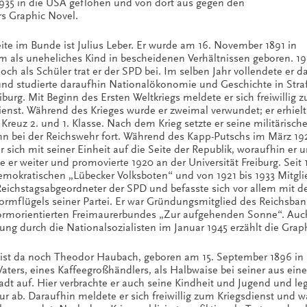
935 in die USA geflohen und von dort aus gegen den
rs Graphic Novel.
ite im Bunde ist Julius Leber. Er wurde am 16. November 1891 in
m als uneheliches Kind in bescheidenen Verhältnissen geboren. 1
och als Schüler trat er der SPD bei. Im selben Jahr vollendete er d
und studierte daraufhin Nationalökonomie und Geschichte in Str
iburg. Mit Beginn des Ersten Weltkriegs meldete er sich freiwillig 
ienst. Während des Krieges wurde er zweimal verwundet; er erhielt
 Kreuz 2. und 1. Klasse. Nach dem Krieg setzte er seine militärisch
n bei der Reichswehr fort. Während des Kapp-Putschs im März 19
 er sich mit seiner Einheit auf die Seite der Republik, woraufhin er
te er weiter und promovierte 1920 an der Universität Freiburg. Seit
emokratischen „Lübecker Volksboten“ und von 1921 bis 1933 Mitglie
Reichstagsabgeordneter der SPD und befasste sich vor allem mit de
ormflügels seiner Partei. Er war Gründungsmitglied des Reichsban
ormorientierten Freimaurerbundes „Zur aufgehenden Sonne“. Auch 
ng durch die Nationalsozialisten im Januar 1945 erzählt die Grap
 ist da noch Theodor Haubach, geboren am 15. September 1896 in
Vaters, eines Kaffeegroßhändlers, als Halbwaise bei seiner aus ei
dt auf. Hier verbrachte er auch seine Kindheit und Jugend und 
ur ab. Daraufhin meldete er sich freiwillig zum Kriegsdienst und w