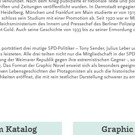
 verwundet. Nach dem Krieg publizierte er fiktionale Texte und po
riften und Zeitungen veröffentlicht wurden. In Darmstadt engagierte
 Heidelberg, München und Frankfurt am Main studierte er von 1919 
chloss sein Studium mit einer Promotion ab. Seit 1920 war er Mi
eichsministerium des Innern und Pressechef des Berliner Polizei
-Gold. Auch seine Geschichte von 1933 bis zu seiner Ermordung d
orträtiert drei mutige SPD-Politiker – Tony Sender, Julius Leber 
eisteten. Alle drei teilten nicht nur die Mitgliedschaft in der S
gung der Weimarer Republik gegen ihre extremistischen Gegner -, 
 Das Format der Graphic Novel erweist sich als besonders geeignet
xen Lebensgeschichten der Protagonisten als auch die historisc
iten eröffnet, die mit rein textlicher Darstellung schwerer zu er
m Katalog
Graphic