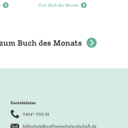
s
Zum Buch des Monats
Z
e zum Buch des Monats
Kontaktdaten
04941 1799-39
bibliothek@ostfriesischelandschaft.de