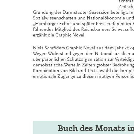
achtmal
Zeitsch
Gründung der Darmstädter Sezession beteiligt. In
Sozialwissenschaften und Nationalökonomie und s
„Hamburger Echo“ und später Pressereferent im R
führendes Mitglied des Reichsbanners Schwarz-Rot
erzählt die Graphic Novel.
Niels Schröders Graphic Novel aus dem Jahr 2024 p
Wegen Widerstand gegen den Nationalsozialismus l
überparteilichen Schutzorganisation zur Verteidi
demokratische Werte in Zeiten größter Bedrohung.
Kombination von Bild und Text sowohl die komple
emotionale Zugänge zu diesen mutigen Persönlichke
Buch des Monats i