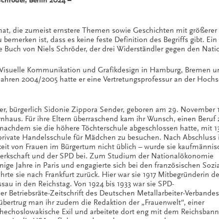
Schröder, Berlin 2024 –
at, die zumeist ernstere Themen sowie Geschichten mit größerer
emerken ist, dass es keine feste Definition des Begriffs gibt. Ein 
te Buch von Niels Schröder, der drei Widerständler gegen den Nati
 Visuelle Kommunikation und Grafikdesign in Hamburg, Bremen und Be
Jahren 2004/2005 hatte er eine Vertretungsprofessur an der Hochs
nder, bürgerlich Sidonie Zippora Sender, geboren am 29. November 
ernhaus. Für ihre Eltern überraschend kam ihr Wunsch, einen Beruf 
e, nachdem sie die höhere Töchterschule abgeschlossen hatte, mit 1
 private Handelsschule für Mädchen zu besuchen. Nach Abschluss 
gkeit von Frauen im Bürgertum nicht üblich – wurde sie kaufmännis
gewerkschaft und der SPD bei. Zum Studium der Nationalökonomie
nige Jahre in Paris und engagierte sich bei den französischen Sozia
te sie nach Frankfurt zurück. Hier war sie 1917 Mitbegründerin de
au in den Reichstag. Von 1924 bis 1933 war sie SPD-
r Betriebsräte-Zeitschrift des Deutschen Metallarbeiter-Verbandes
8 übertrug man ihr zudem die Redaktion der „Frauenwelt“, einer
tschechoslowakische Exil und arbeitete dort eng mit dem Reichsbann