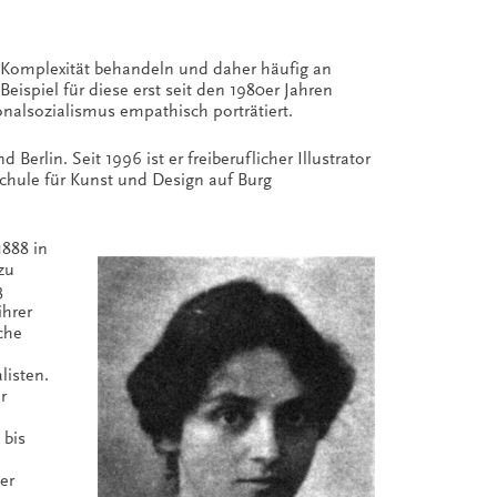
 Komplexität behandeln und daher häufig an
Beispiel für diese erst seit den 1980er Jahren
onalsozialismus empathisch porträtiert.
rlin. Seit 1996 ist er freiberuflicher Illustrator
chule für Kunst und Design auf Burg
1888 in
zu
3
ihrer
che
listen.
r
 bis
er