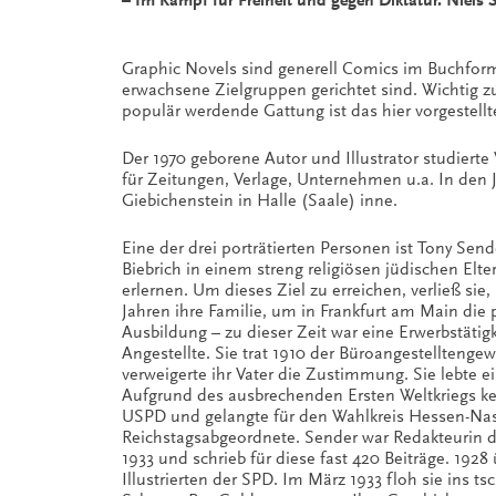
– Im Kampf für Freiheit und gegen Diktatur. Niels 
Graphic Novels sind generell Comics im Buchform
erwachsene Zielgruppen gerichtet sind. Wichtig zu b
populär werdende Gattung ist das hier vorgestell
Der 1970 geborene Autor und Illustrator studierte
für Zeitungen, Verlage, Unternehmen u.a. In den 
Giebichenstein in Halle (Saale) inne.
Eine der drei porträtierten Personen ist Tony Se
Biebrich in einem streng religiösen jüdischen Elt
erlernen. Um dieses Ziel zu erreichen, verließ si
Jahren ihre Familie, um in Frankfurt am Main die
Ausbildung – zu dieser Zeit war eine Erwerbstäti
Angestellte. Sie trat 1910 der Büroangestellten
verweigerte ihr Vater die Zustimmung. Sie lebte ei
Aufgrund des ausbrechenden Ersten Weltkriegs kehr
USPD und gelangte für den Wahlkreis Hessen-Nass
Reichstagsabgeordnete. Sender war Redakteurin de
1933 und schrieb für diese fast 420 Beiträge. 192
Illustrierten der SPD. Im März 1933 floh sie ins 