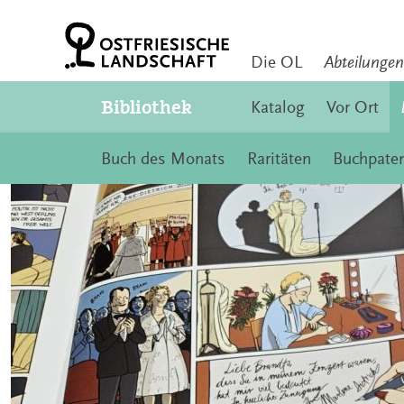
Z
u
m
I
Die OL
Abteilungen
n
h
Bibliothek
Katalog
Vor Ort
a
l
t
Buch des Monats
Raritäten
Buchpaten
S
p
r
i
n
g
e
n