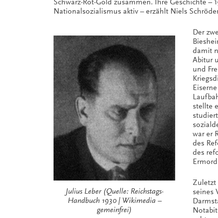
Schwarz-Rot-Gold zusammen. Ihre Geschichte – 1
Nationalsozialismus aktiv – erzählt Niels Schröde
Der zwe
Bieshei
damit n
Abitur 
und Fre
Kriegsd
Eiserne
Laufbah
stellte
studier
soziald
war er 
des Ref
des ref
Ermordu
Zuletzt
Julius Leber (Quelle: Reichstags-
seines 
Handbuch 1930 | Wikimedia –
Darmsta
gemeinfrei)
Notabit