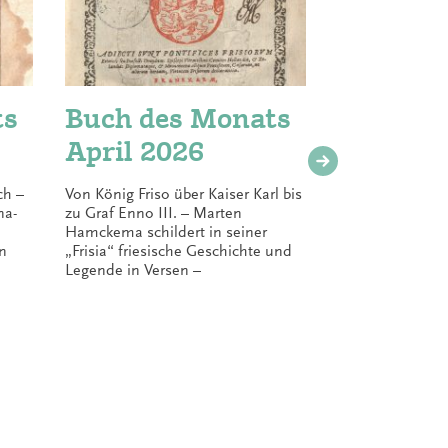
ts
Buch des Monats
Buch 
April 2026
März
ch –
Von König Friso über Kaiser Karl bis
Recha Freie
na-
zu Graf Enno III. – Marten
Hamburg 19
Hamckema schildert in seiner
Ostfriesin 
n
„Frisia“ friesische Geschichte und
jüdischen 
Legende in Versen –
–