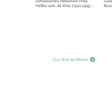
ostfriesischen Hebamme Hilka
Gese
Haßler verh. de Vries (1922-1974) –
Ress
Zum Buch des Monats