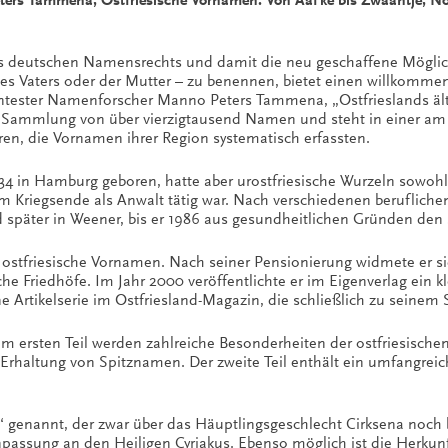
ers Tammena, Ostfriesische Vornamen: Von Aafke bis Zwaantje, N
es deutschen Namensrechts und damit die neu geschaffene Möglichke
Vaters oder der Mutter – zu benennen, bietet einen willkommene
nntester Namenforscher Manno Peters Tammena, „Ostfrieslands älte
 Sammlung von über vierzigtausend Namen und steht in einer am 
ren, die Vornamen ihrer Region systematisch erfassten.
 in Hamburg geboren, hatte aber urostfriesische Wurzeln sowohl 
em Kriegsende als Anwalt tätig war. Nach verschiedenen beruflic
d später in Weener, bis er 1986 aus gesundheitlichen Gründen den 
tfriesische Vornamen. Nach seiner Pensionierung widmete er sich 
he Friedhöfe. Im Jahr 2000 veröffentlichte er im Eigenverlag ein k
e Artikelserie im Ostfriesland-Magazin, die schließlich zu seinem
 Im ersten Teil werden zahlreiche Besonderheiten der ostfriesis
rhaltung von Spitznamen. Der zweite Teil enthält ein umfangreic
k“ genannt, der zwar über das Häuptlingsgeschlecht Cirksena noc
npassung an den Heiligen Cyriakus. Ebenso möglich ist die Herkunft