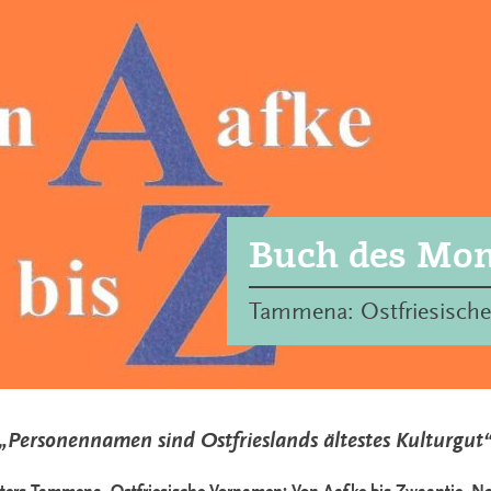
Buch des Mon
Tammena: Ostfriesisch
„Personennamen sind Ostfrieslands ältestes Kulturgut