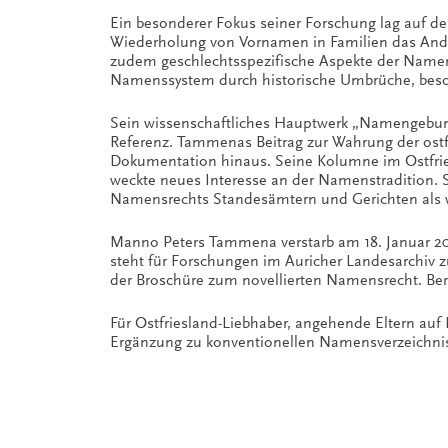
Ein besonderer Fokus seiner Forschung lag auf de
Wiederholung von Vornamen in Familien das Ande
zudem geschlechtsspezifische Aspekte der Namen
Namenssystem durch historische Umbrüche, beson
Sein wissenschaftliches Hauptwerk „Namengebung 
Referenz. Tammenas Beitrag zur Wahrung der ostfr
Dokumentation hinaus. Seine Kolumne im Ostfries
weckte neues Interesse an der Namenstradition. 
Namensrechts Standesämtern und Gerichten als w
Manno Peters Tammena verstarb am 18. Januar 202
steht für Forschungen im Auricher Landesarchiv z
der Broschüre zum novellierten Namensrecht. Be
Für Ostfriesland-Liebhaber, angehende Eltern auf
Ergänzung zu konventionellen Namensverzeichnis