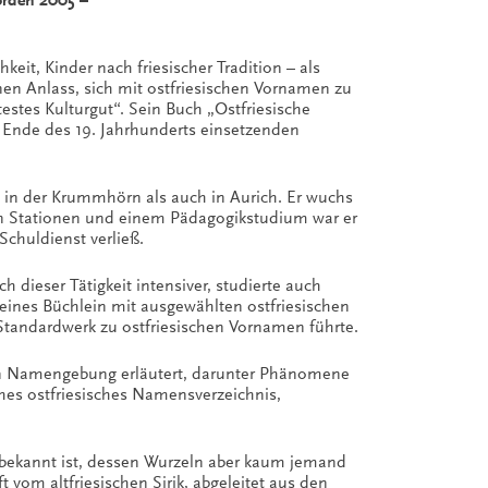
orden 2005 –
it, Kinder nach friesischer Tradition – als
n Anlass, sich mit ostfriesischen Vornamen zu
stes Kulturgut“. Sein Buch „Ostfriesische
Ende des 19. Jahrhunderts einsetzenden
in der Krummhörn als auch in Aurich. Er wuchs
hen Stationen und einem Pädagogikstudium war er
Schuldienst verließ.
dieser Tätigkeit intensiver, studierte auch
leines Büchlein mit ausgewählten ostfriesischen
 Standardwerk zu ostfriesischen Vornamen führte.
chen Namengebung erläutert, darunter Phänomene
hes ostfriesisches Namensverzeichnis,
h bekannt ist, dessen Wurzeln aber kaum jemand
 vom altfriesischen Sirik, abgeleitet aus den