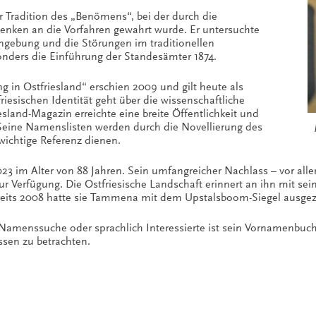
r Tradition des „Benömens“, bei der durch die
nken an die Vorfahren gewahrt wurde. Er untersuchte
gebung und die Störungen im traditionellen
ders die Einführung der Standesämter 1874.
in Ostfriesland“ erschien 2009 und gilt heute als
iesischen Identität geht über die wissenschaftliche
land-Magazin erreichte eine breite Öffentlichkeit und
Seine Namenslisten werden durch die Novellierung des
ichtige Referenz dienen.
3 im Alter von 88 Jahren. Sein umfangreicher Nachlass – vor all
ur Verfügung. Die Ostfriesische Landschaft erinnert an ihn mit se
reits 2008 hatte sie Tammena mit dem Upstalsboom-Siegel ausgez
 Namenssuche oder sprachlich Interessierte ist sein Vornamenbuch
sen zu betrachten.