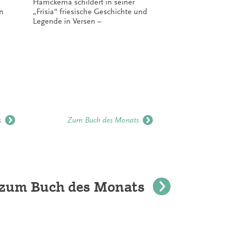
Hamckema schildert in seiner
Ostfriesin 
n
„Frisia“ friesische Geschichte und
jüdischen 
Legende in Versen –
–
s
Zum Buch des Monats
Z
e zum Buch des Monats