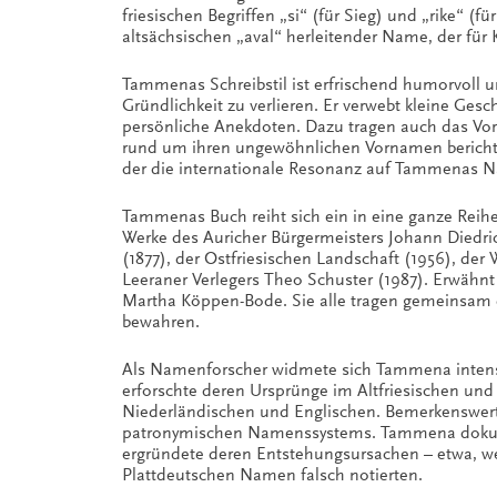
friesischen Begriffen „si“ (für Sieg) und „rike“ 
altsächsischen „aval“ herleitender Name, der für K
Tammenas Schreibstil ist erfrischend humorvoll u
Gründlichkeit zu verlieren. Er verwebt kleine Ges
persönliche Anekdoten. Dazu tragen auch das Vor
rund um ihren ungewöhnlichen Vornamen berichte
der die internationale Resonanz auf Tammenas 
Tammenas Buch reiht sich ein in eine ganze Reihe 
Werke des Auricher Bürgermeisters Johann Diedr
(1877), der Ostfriesischen Landschaft (1956), de
Leeraner Verlegers Theo Schuster (1987). Erwähnt
Martha Köppen-Bode. Sie alle tragen gemeinsam daz
bewahren.
Als Namenforscher widmete sich Tammena intensi
erforschte deren Ursprünge im Altfriesischen und
Niederländischen und Englischen. Bemerkenswert 
patronymischen Namenssystems. Tammena dokumen
ergründete deren Entstehungsursachen – etwa, w
Plattdeutschen Namen falsch notierten.