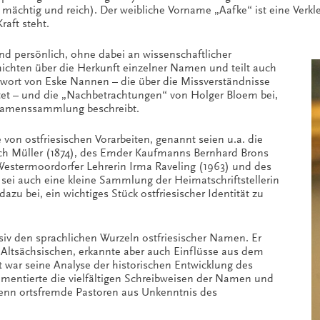
(für mächtig und reich). Der weibliche Vorname „Aafke“ ist eine V
raft steht.
nd persönlich, ohne dabei an wissenschaftlicher
chichten über die Herkunft einzelner Namen und teilt auch
wort von Eske Nannen – die über die Missverständnisse
t – und die „Nachbetrachtungen“ von Holger Bloem bei,
Namenssammlung beschreibt.
von ostfriesischen Vorarbeiten, genannt seien u.a. die
ich Müller (1874), des Emder Kaufmanns Bernhard Brons
r Westermoordorfer Lehrerin Irma Raveling (1963) und des
 sei auch eine kleine Sammlung der Heimatschriftstellerin
u bei, ein wichtiges Stück ostfriesischer Identität zu
v den sprachlichen Wurzeln ostfriesischer Namen. Er
 Altsächsischen, erkannte aber auch Einflüsse aus dem
war seine Analyse der historischen Entwicklung des
tierte die vielfältigen Schreibweisen der Namen und
enn ortsfremde Pastoren aus Unkenntnis des