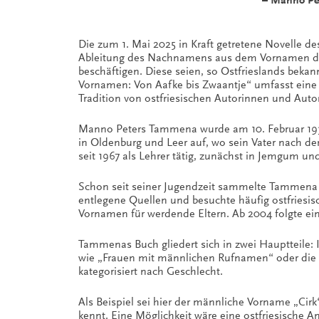
– Manno Pet
Die zum 1. Mai 2025 in Kraft getretene Novelle d
Ableitung des Nachnamens aus dem Vornamen des 
beschäftigen. Diese seien, so Ostfrieslands beka
Vornamen: Von Aafke bis Zwaantje“ umfasst eine
Tradition von ostfriesischen Autorinnen und Auto
Manno Peters Tammena wurde am 10. Februar 1934
in Oldenburg und Leer auf, wo sein Vater nach d
seit 1967 als Lehrer tätig, zunächst in Jemgum un
Schon seit seiner Jugendzeit sammelte Tammena os
entlegene Quellen und besuchte häufig ostfriesisc
Vornamen für werdende Eltern. Ab 2004 folgte ein
Tammenas Buch gliedert sich in zwei Hauptteile:
wie „Frauen mit männlichen Rufnamen“ oder die E
kategorisiert nach Geschlecht.
Als Beispiel sei hier der männliche Vorname „Cir
kennt. Eine Möglichkeit wäre eine ostfriesische A