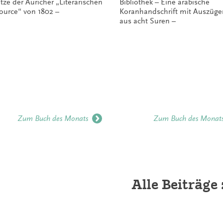
tze der Auricher „Literarischen
Bibliothek – Eine arabische
ource“ von 1802 –
Koranhandschrift mit Auszüge
aus acht Suren –
Zum Buch des Monats
Zum Buch des Monat
Alle Beiträg