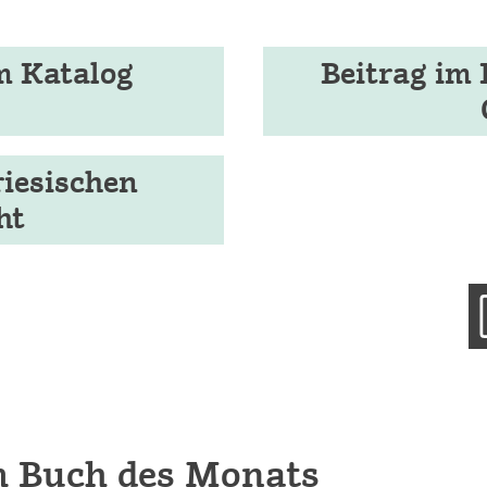
m Katalog
Beitrag im 
riesischen
ht
m Buch des Monats