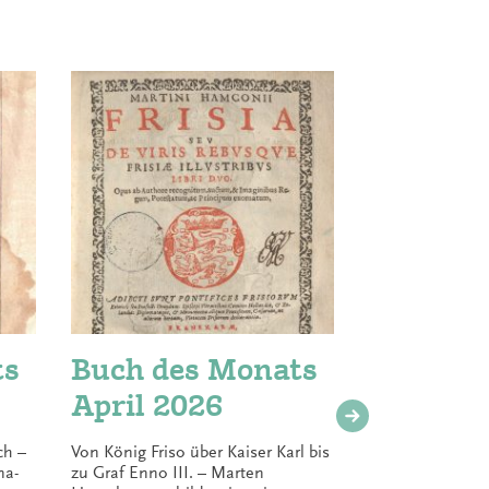
ts
Buch des Monats
Buch 
April 2026
März
ch –
Von König Friso über Kaiser Karl bis
Recha Freie
na-
zu Graf Enno III. – Marten
Hamburg 19