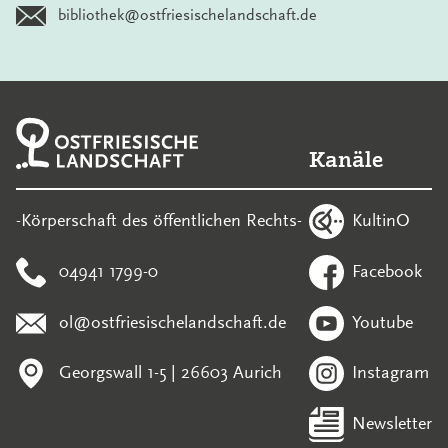
bibliothek@ostfriesischelandschaft.de
Kanäle
KultinO
-Körperschaft des öffentlichen Rechts-
04941 1799-0
Facebook
ol@ostfriesischelandschaft.de
Youtube
Georgswall 1-5 | 26603 Aurich
Instagram
Newsletter