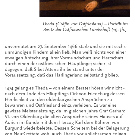
Theda (Gräfin von Ostfriesland) – Porträt im
Besitz der Ostfriesischen Landschaft (19. Jh.)
unvermutet am 27. September 1466 starb und sie mit sechs
unmündigen Kindern allein ließ.
Man weiß nichts von einer
etwaigen Anfechtung ihrer Vormundschaft und Herrschaft
durch einen der ostfriesischen Häuptlinge; sicher ist
dagegen, daß Sibet Attena ihr beistand unter der
Voraussetzung, daß das Harlingerland selbständig blieb.
1474 gelang es Theda – von einem Berater hören wir nicht -,
nach dem Tode des Häuptlings Cirk von Friedeburg dessen
Herrlichkeit vor den oldenburgischen Ansprüchen zu
bewahren und Ostfriesland einzuverleiben. Es war eine
gewisse Meisterleistung, da im gleichen Jahre Graf Gerhard
VI. von Oldenburg die alten Ansprüche seines Hauses auf
Aurich im Bunde mit dem Herzog Karl dem Kühnen von
Burgund wiederbelebte. Dessen Scheitern bei der Belagerung
von Neuß rettete wohl auch Theda vor unliebsamen Folgen.