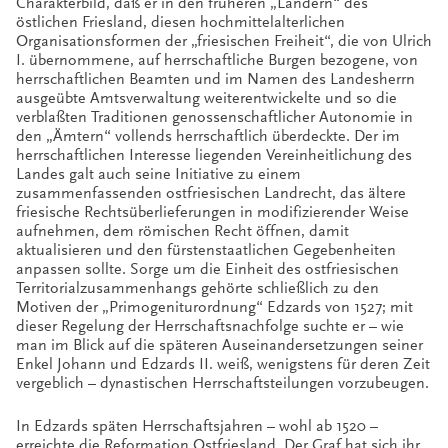
Charakterbild, daß er in den früheren „Ländern“ des
östlichen Friesland, diesen hochmittelalterlichen
Organisationsformen der „friesischen Freiheit“, die von Ulrich
I. übernommene, auf herrschaftliche Burgen bezogene, von
herrschaftlichen Beamten und im Namen des Landesherrn
ausgeübte Amtsverwaltung weiterentwickelte und so die
verblaßten Traditionen genossenschaftlicher Autonomie in
den „Ämtern“ vollends herrschaftlich überdeckte. Der im
herrschaftlichen Interesse liegenden Vereinheitlichung des
Landes galt auch seine Initiative zu einem
zusammenfassenden ostfriesischen Landrecht, das ältere
friesische Rechtsüberlieferungen in modifizierender Weise
aufnehmen, dem römischen Recht öffnen, damit
aktualisieren und den fürstenstaatlichen Gegebenheiten
anpassen sollte. Sorge um die Einheit des ostfriesischen
Territorialzusammenhangs gehörte schließlich zu den
Motiven der „Primogeniturordnung“ Edzards von 1527; mit
dieser Regelung der Herrschaftsnachfolge suchte er – wie
man im Blick auf die späteren Auseinandersetzungen seiner
Enkel Johann und Edzards II. weiß, wenigstens für deren Zeit
vergeblich – dynastischen Herrschaftsteilungen vorzubeugen.
In Edzards späten Herrschaftsjahren – wohl ab 1520 –
erreichte die Reformation Ostfriesland. Der Graf hat sich ihr