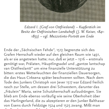
Edzard I. (Graf von Ostfriesland) – Kupferstich im
Besitz der Ostfriesischen Landschaft (J. W. Kaiser, 1841-
1853) – vgl. Mezzotinto-Porträt am Ende
Ende der „Sächsischen Fehde“, 1517, begrenzte sich des
Grafen Herrschaft wieder auf den gleichen Raum wie 1491,
als er sie angetreten hatte; nur, daß er jetzt – 1516 – erstmals
genötigt war, Prälaten, Häuptlingsadel und „gantze lantschap
van Oistfreslantt“ um eine finanzielle Unterstützung zu
bitten: erstes Wetterleuchten der finanziellen Dauersorgen,
die das Haus Cirksena später beschweren sollten. Nach dem
Tode des Junkers Christoph von Jever 1517 war Edzard freilich
rasch zur Stelle, um dessen drei Schwestern, darunter das
„Fräulein“ Maria, seine Schutzherrschaft aufzudrängen. Sie
blieb am Ende ebenso vorläufig wie seine Oberhoheit über
das Harlingerland, die zu akzeptieren er den Junker Balthasar
von Esens durch Feldzüge 1524 und 1525 zwang. Mißt man