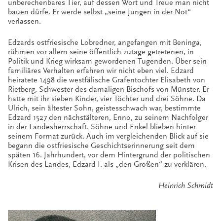
unberechenbares Tier, auf dessen Wort und Treue man nicht
bauen dürfe. Er werde selbst „seine Jungen in der Not“
verlassen.
Edzards ostfriesische Lobredner, angefangen mit Beninga,
rühmen vor allem seine öffentlich zutage getretenen, in
Politik und Krieg wirksam gewordenen Tugenden. Über sein
familiäres Verhalten erfahren wir nicht eben viel. Edzard
heiratete 1498 die westfälische Grafentochter Elisabeth von
Rietberg, Schwester des damaligen Bischofs von Münster. Er
hatte mit ihr sieben Kinder, vier Töchter und drei Söhne. Da
Ulrich, sein ältester Sohn, geistesschwach war, bestimmte
Edzard 1527 den nächstälteren, Enno, zu seinem Nachfolger
in der Landesherrschaft. Söhne und Enkel blieben hinter
seinem Format zurück. Auch im vergleichenden Blick auf sie
begann die ostfriesische Geschichtserinnerung seit dem
späten 16. Jahrhundert, vor dem Hintergrund der politischen
Krisen des Landes, Edzard I. als „den Großen“ zu verklären.
Heinrich Schmidt