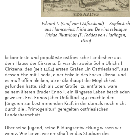
Edzard I. (Graf von Ostfriesland) – Kupferstich
aus Hamconius: Frisia seu De viris rebusque
Frisiae illustribus (P. Feddes von Harlingen,
1620)
bekannteste und populärste ostfriesische Landesherr aus
dem Hause der Cirksena.
Er war der zweite Sohn Ulrichs I.
Cirksena, des (seit 1464) ersten Grafen „in Ostfriesland“, aus
dessen Ehe mit Theda, einer Enkelin des Focko Ukena, und
es muß offen bleiben, ob er überhaupt die Möglichkeit
gefunden hätte, sich als „der Große“ zu entfalten, wäre
seinem älteren Bruder Enno I. ein längeres Leben beschieden
gewesen. Erst Ennos jäher Unfalltod 1491 machte den
Jüngeren zur bestimmenden Kraft in der damals noch nicht
durch die „Primogenitur“ geregelten ostfriesischen
Landesherrschaft.
Über seine Jugend, seine Bildungsentwicklung wissen wir
wenig. Wie lange, wie ernsthaft er das Studium des