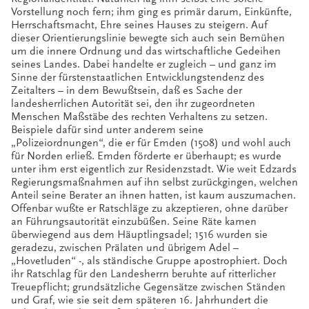
Vorstellung noch fern; ihm ging es primär darum, Einkünfte,
Herrschaftsmacht, Ehre seines Hauses zu steigern. Auf
dieser Orientierungslinie bewegte sich auch sein Bemühen
um die innere Ordnung und das wirtschaftliche Gedeihen
seines Landes. Dabei handelte er zugleich – und ganz im
Sinne der fürstenstaatlichen Entwicklungstendenz des
Zeitalters – in dem Bewußtsein, daß es Sache der
landesherrlichen Autorität sei, den ihr zugeordneten
Menschen Maßstäbe des rechten Verhaltens zu setzen.
Beispiele dafür sind unter anderem seine
„Polizeiordnungen“, die er für Emden (1508) und wohl auch
für Norden erließ. Emden förderte er überhaupt; es wurde
unter ihm erst eigentlich zur Residenzstadt. Wie weit Edzards
Regierungsmaßnahmen auf ihn selbst zurückgingen, welchen
Anteil seine Berater an ihnen hatten, ist kaum auszumachen.
Offenbar wußte er Ratschläge zu akzeptieren, ohne darüber
an Führungsautorität einzubüßen. Seine Räte kamen
überwiegend aus dem Häuptlingsadel; 1516 wurden sie
geradezu, zwischen Prälaten und übrigem Adel –
„Hovetluden“ -, als ständische Gruppe apostrophiert. Doch
ihr Ratschlag für den Landesherrn beruhte auf ritterlicher
Treuepflicht; grundsätzliche Gegensätze zwischen Ständen
und Graf, wie sie seit dem späteren 16. Jahrhundert die