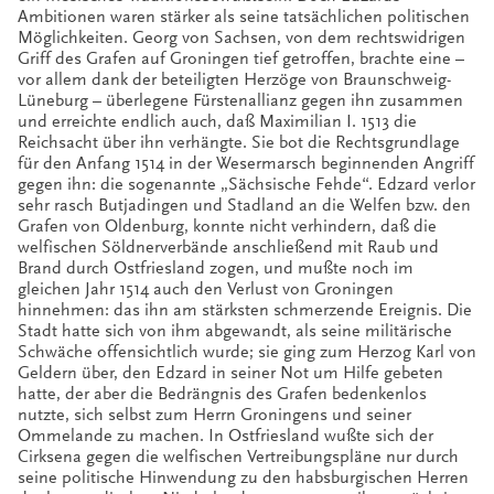
Ambitionen waren stärker als seine tatsächlichen politischen
Möglichkeiten. Georg von Sachsen, von dem rechtswidrigen
Griff des Grafen auf Groningen tief getroffen, brachte eine –
vor allem dank der beteiligten Herzöge von Braunschweig-
Lüneburg – überlegene Fürstenallianz gegen ihn zusammen
und erreichte endlich auch, daß Maximilian I. 1513 die
Reichsacht über ihn verhängte. Sie bot die Rechtsgrundlage
für den Anfang 1514 in der Wesermarsch beginnenden Angriff
gegen ihn: die sogenannte „Sächsische Fehde“. Edzard verlor
sehr rasch Butjadingen und Stadland an die Welfen bzw. den
Grafen von Oldenburg, konnte nicht verhindern, daß die
welfischen Söldnerverbände anschließend mit Raub und
Brand durch Ostfriesland zogen, und mußte noch im
gleichen Jahr 1514 auch den Verlust von Groningen
hinnehmen: das ihn am stärksten schmerzende Ereignis. Die
Stadt hatte sich von ihm abgewandt, als seine militärische
Schwäche offensichtlich wurde; sie ging zum Herzog Karl von
Geldern über, den Edzard in seiner Not um Hilfe gebeten
hatte, der aber die Bedrängnis des Grafen bedenkenlos
nutzte, sich selbst zum Herrn Groningens und seiner
Ommelande zu machen. In Ostfriesland wußte sich der
Cirksena gegen die welfischen Vertreibungspläne nur durch
seine politische Hinwendung zu den habsburgischen Herren