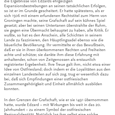
die Ergebnisse von Edzards ehrgeizigen
Expansionsbestrebungen an seinen tatsächlichen Erfolgen,
so ist er im Grunde gescheitert. Er hatte spätestens, als er
sich 1506 mit einem erfundenen Rechtstitel zum Herrn von
Groningen machte, seine Grafschaft auf sein kühnes Spiel
gesetzt; aber bei seinen Untertanen überstrahlte der Ruhm,
sie gegen eine Übermacht behauptet zu haben, alle Kritik. Er
wußte, so hat es den Anschein, alle Schichten in seinem
Lande zu faszinieren, den Häuptlingsadel ebenso wie die
bäuerliche Bevölkerung. Ihr vermittelte er das Bewußtsein,
daß er sie in ihren überkommenen Rechten und Freiheiten
achte und schütze; sie dankte ihm diese Erfahrung mit
anhaltender, schon von Zeitgenossen als erstaunlich
registrierter Ergebenheit. Ihre Treue galt ihm, nicht etwa einer
Idee von Ostfriesland; doch indem er die Loyalitäten aus den
einzelnen Landesteilen auf sich zog, trug er wesentlich dazu
bei, daß sich Empfindungen einer ostfriesischen
Zusammengehörigkeit und Einheit allmählich ausbilden
konnten.
In den Grenzen der Grafschaft, wie er sie 1491 übernommen
hatte, wurde Edzard – mit Wirkungen bis weit in das 20.
Jahrhundert – zu einem Symbol der ostfriesischen
Regionalidentität. Natürlich lag ihm selbst eine solche