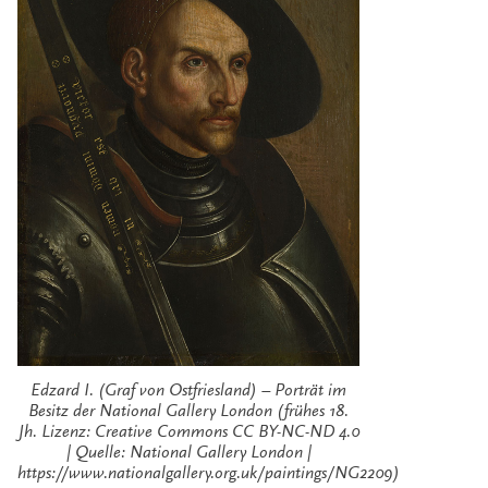
Edzard I. (Graf von Ostfriesland) – Porträt im
Besitz der National Gallery London (frühes 18.
Jh. Lizenz: Creative Commons CC BY-NC-ND 4.0
| Quelle: National Gallery London |
https://www.nationalgallery.org.uk/paintings/NG2209)