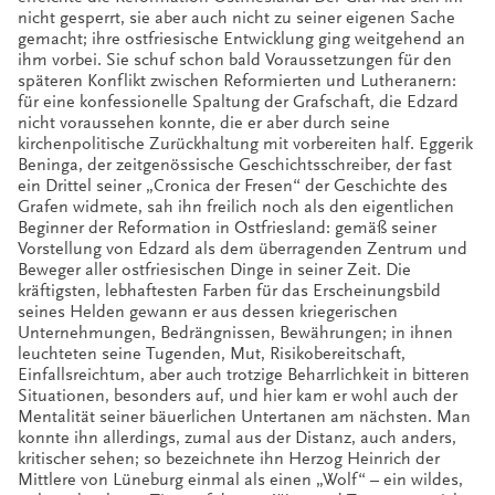
nicht gesperrt, sie aber auch nicht zu seiner eigenen Sache
gemacht; ihre ostfriesische Entwicklung ging weitgehend an
ihm vorbei. Sie schuf schon bald Voraussetzungen für den
späteren Konflikt zwischen Reformierten und Lutheranern:
für eine konfessionelle Spaltung der Grafschaft, die Edzard
nicht voraussehen konnte, die er aber durch seine
kirchenpolitische Zurückhaltung mit vorbereiten half. Eggerik
Beninga, der zeitgenössische Geschichtsschreiber, der fast
ein Drittel seiner „Cronica der Fresen“ der Geschichte des
Grafen widmete, sah ihn freilich noch als den eigentlichen
Beginner der Reformation in Ostfriesland: gemäß seiner
Vorstellung von Edzard als dem überragenden Zentrum und
Beweger aller ostfriesischen Dinge in seiner Zeit. Die
kräftigsten, lebhaftesten Farben für das Erscheinungsbild
seines Helden gewann er aus dessen kriegerischen
Unternehmungen, Bedrängnissen, Bewährungen; in ihnen
leuchteten seine Tugenden, Mut, Risikobereitschaft,
Einfallsreichtum, aber auch trotzige Beharrlichkeit in bitteren
Situationen, besonders auf, und hier kam er wohl auch der
Mentalität seiner bäuerlichen Untertanen am nächsten. Man
konnte ihn allerdings, zumal aus der Distanz, auch anders,
kritischer sehen; so bezeichnete ihn Herzog Heinrich der
Mittlere von Lüneburg einmal als einen „Wolf“ – ein wildes,