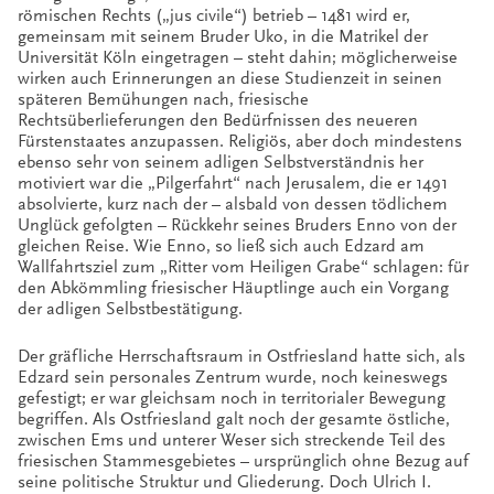
römischen Rechts („jus civile“) betrieb – 1481 wird er,
gemeinsam mit seinem Bruder Uko, in die Matrikel der
Universität Köln eingetragen – steht dahin; möglicherweise
wirken auch Erinnerungen an diese Studienzeit in seinen
späteren Bemühungen nach, friesische
Rechtsüberlieferungen den Bedürfnissen des neueren
Fürstenstaates anzupassen. Religiös, aber doch mindestens
ebenso sehr von seinem adligen Selbstverständnis her
motiviert war die „Pilgerfahrt“ nach Jerusalem, die er 1491
absolvierte, kurz nach der – alsbald von dessen tödlichem
Unglück gefolgten – Rückkehr seines Bruders Enno von der
gleichen Reise. Wie Enno, so ließ sich auch Edzard am
Wallfahrtsziel zum „Ritter vom Heiligen Grabe“ schlagen: für
den Abkömmling friesischer Häuptlinge auch ein Vorgang
der adligen Selbstbestätigung.
Der gräfliche Herrschaftsraum in Ostfriesland hatte sich, als
Edzard sein personales Zentrum wurde, noch keineswegs
gefestigt; er war gleichsam noch in territorialer Bewegung
begriffen. Als Ostfriesland galt noch der gesamte östliche,
zwischen Ems und unterer Weser sich streckende Teil des
friesischen Stammesgebietes – ursprünglich ohne Bezug auf
seine politische Struktur und Gliederung. Doch Ulrich I.