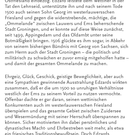
Ostfriesland einbezog. Edzard leistete dem Wettiner in der
Tat den Lehnseid, unterstützte ihn und nach seinem Tode
1500 auch seinen Sohn Georg im westerlauwersschen
Friesland und gegen die widerstrebende, mächtige, die
„Ommelande“ zwischen Lauwers und Ems beherrschende
Stadt Groningen, und er konnte auf diese Weise zunächst,
seit 1499, Appingedam und das Oldambt unter seine
Botmäßigkeit bringen. 1506 glückte es ihm sogar, in Abkehr
von seinem bisherigen Bündnis mit Georg von Sachsen, sich
zum Herrn auch der Stadt Groningen – die politisch und
militärisch zu schwächen er zuvor emsig mitgeholfen hatte –
und damit der gesamten Ommelande zu machen.
Ehrgeiz, Glück, Geschick, geistige Beweglichkeit, aber auch
eine Sympathien gewinnende Ausstrahlung Edzards wirkten
zusammen, daß er die um 1500 so unruhigen Verhältnisse
westlich der Ems zu seinem Vorteil zu nutzen vermochte.
Offenbar dachte er gar daran, seinen wettinischen
Konkurrenten auch im westerlauwersschen Friesland
überspielen und das gesamte Gebiet zwischen Zuidersee
und Wesermündung mit seiner Herrschaft überspannen zu
können. Sicher motivierten ihn dabei persönliches und
dynastisches Macht- und Ehrbestreben weit mehr, als etwa
ein friesisches Traditionsbewußtsein. Doch Edzards