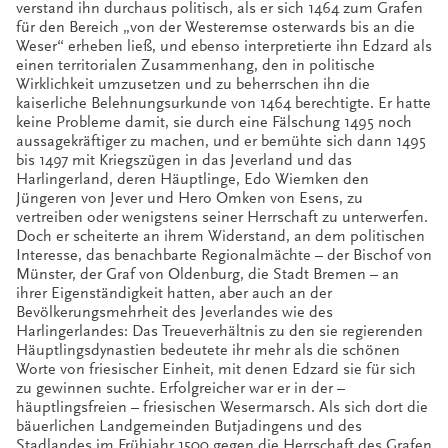
verstand ihn durchaus politisch, als er sich 1464 zum Grafen
für den Bereich „von der Westeremse osterwards bis an die
Weser“ erheben ließ, und ebenso interpretierte ihn Edzard als
einen territorialen Zusammenhang, den in politische
Wirklichkeit umzusetzen und zu beherrschen ihn die
kaiserliche Belehnungsurkunde von 1464 berechtigte. Er hatte
keine Probleme damit, sie durch eine Fälschung 1495 noch
aussagekräftiger zu machen, und er bemühte sich dann 1495
bis 1497 mit Kriegszügen in das Jeverland und das
Harlingerland, deren Häuptlinge, Edo Wiemken den
Jüngeren von Jever und Hero Omken von Esens, zu
vertreiben oder wenigstens seiner Herrschaft zu unterwerfen.
Doch er scheiterte an ihrem Widerstand, an dem politischen
Interesse, das benachbarte Regionalmächte – der Bischof von
Münster, der Graf von Oldenburg, die Stadt Bremen – an
ihrer Eigenständigkeit hatten, aber auch an der
Bevölkerungsmehrheit des Jeverlandes wie des
Harlingerlandes: Das Treueverhältnis zu den sie regierenden
Häuptlingsdynastien bedeutete ihr mehr als die schönen
Worte von friesischer Einheit, mit denen Edzard sie für sich
zu gewinnen suchte. Erfolgreicher war er in der –
häuptlingsfreien – friesischen Wesermarsch. Als sich dort die
bäuerlichen Landgemeinden Butjadingens und des
Stadlandes im Frühjahr 1500 gegen die Herrschaft des Grafen