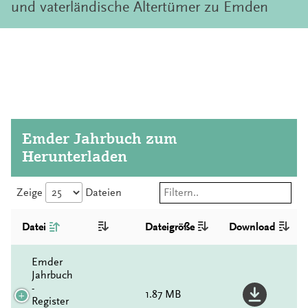
und vaterländische Altertümer zu Emden
Emder Jahrbuch zum
Herunterladen
Zeige
Dateien
Datei
Dateigröße
Download
Emder
Jahrbuch
-
1.87 MB
Register