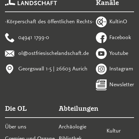
Kanäle
KultinO
-Körperschaft des öffentlichen Rechts-
04941 1799-0
Facebook
ol@ostfriesischelandschaft.de
Youtube
Georgswall 1-5 | 26603 Aurich
Instagram
Newsletter
Die OL
Abteilungen
Über uns
Archäologie
Kultur
Gremien und Organe
Bibliothek