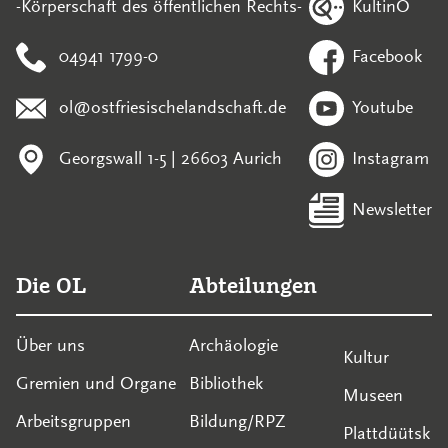
KultinO
-Körperschaft des öffentlichen Rechts-
04941 1799-0
Facebook
ol@ostfriesischelandschaft.de
Youtube
Georgswall 1-5 | 26603 Aurich
Instagram
Newsletter
Die OL
Abteilungen
Über uns
Archäologie
Kultur
Gremien und Organe
Bibliothek
Museen
Arbeitsgruppen
Bildung/RPZ
Plattdüütsk