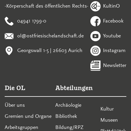
KultinO
-Körperschaft des öffentlichen Rechts-
04941 1799-0
Facebook
ol@ostfriesischelandschaft.de
Youtube
Georgswall 1-5 | 26603 Aurich
Instagram
Newsletter
Die OL
Abteilungen
Über uns
Archäologie
Kultur
Gremien und Organe
Bibliothek
Museen
Arbeitsgruppen
Bildung/RPZ
Plattdüütsk