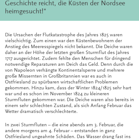
Geschichte reicht, die Küsten der Nordsee
heimgesucht!"
Die Ursachen der Flutkatastrophe des Jahres 1825 waren
vielschichtig. Zum einen war den Küstenbewohnern der
Anstieg des Meeresspiegels nicht bekannt.
Die Deiche waren
daher an der Höhe der letzten großen Sturmflut des Jahres
1717 ausgerichtet. Zudem fehlte den Menschen für dringend
notwendige Reparaturen am Deich das Geld. Denn durch die
von Napoleon verhängte Kontinentalsperre und mehrere
große Missernten in Großbritannien war es auch in
Ostfriesland zu spürbaren wirtschaftlichen Problemen
gekommen. Hinzu kam, dass der Winter 1824/1825 sehr hart
war und es schon im November 1824 zu kleineren
Sturmfluten gekommen war. Die Deiche waren also bereits in
einem sehr schlechten Zustand, als sich Anfang Februar das
Wetter dramatisch verschlechterte.
In zwei Sturmfluten – die eine abends am 3. Februar, die
andere morgens am 4. Februar – entstanden in ganz
Ostfriesland ungeahnte Schäden. Das Wasser drang fast ins