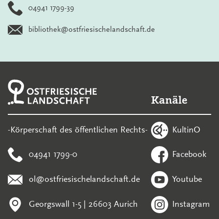
04941 1799-39
bibliothek@ostfriesischelandschaft.de
Kanäle
KultinO
-Körperschaft des öffentlichen Rechts-
04941 1799-0
Facebook
ol@ostfriesischelandschaft.de
Youtube
Georgswall 1-5 | 26603 Aurich
Instagram