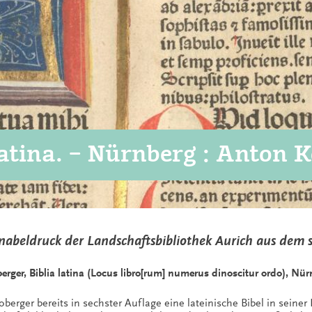
latina. – Nürnberg : Anton 
unabeldruck der Landschaftsbibliothek Aurich aus dem 
erger, Biblia latina (Locus libro[rum] numerus dinoscitur ordo), Nür
erger bereits in sechster Auflage eine lateinische Bibel in seiner 