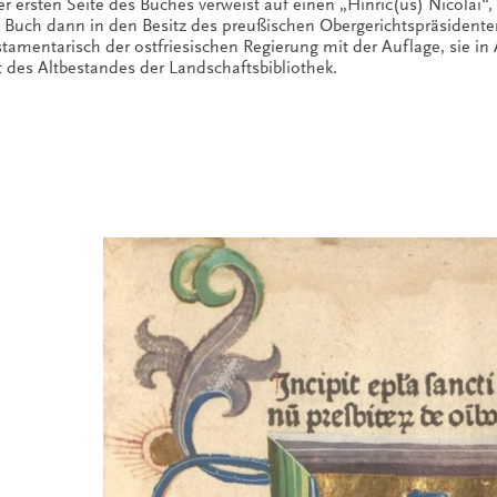
der ersten Seite des Buches verweist auf einen „Hinric(us) Nicolai“
Buch dann in den Besitz des preußischen Obergerichtspräsidenten
amentarisch der ostfriesischen Regierung mit der Auflage, sie in 
es Altbestandes der Landschaftsbibliothek.