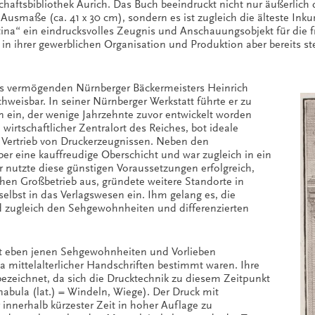
dschaftsbibliothek Aurich. Das Buch beeindruckt nicht nur äußerli
 Ausmaße (ca. 41 x 30 cm), sondern es ist zugleich die älteste In
latina“ ein eindrucksvolles Zeugnis und Anschauungsobjekt für die fr
 in ihrer gewerblichen Organisation und Produktion aber bereits st
des vermögenden Nürnberger Bäckermeisters Heinrich
chweisbar. In seiner Nürnberger Werkstatt führte er zu
n ein, der wenige Jahrzehnte zuvor entwickelt worden
 wirtschaftlicher Zentralort des Reiches, bot ideale
 Vertrieb von Druckerzeugnissen. Neben den
r eine kauffreudige Oberschicht und war zugleich in ein
nutzte diese günstigen Voraussetzungen erfolgreich,
hen Großbetrieb aus, gründete weitere Standorte in
selbst in das Verlagswesen ein. Ihm gelang es, die
d zugleich den Sehgewohnheiten und differenzierten
it eben jenen Sehgewohnheiten und Vorlieben
ka mittelalterlicher Handschriften bestimmt waren. Ihre
ezeichnet, da sich die Drucktechnik zu diesem Zeitpunkt
nabula (lat.) = Windeln, Wiege). Der Druck mit
innerhalb kürzester Zeit in hoher Auflage zu