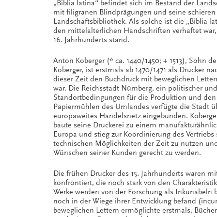
„Biblia latina“ befindet sich im Bestand der Lan
mit filigranen Blindprägungen und seine schieren
Landschaftsbibliothek. Als solche ist die „Biblia 
den mittelalterlichen Handschriften verhaftet war,
16. Jahrhunderts stand.
Anton Koberger (* ca. 1440/1450; + 1513), Sohn 
Koberger, ist erstmals ab 1470/1471 als Drucker na
dieser Zeit den Buchdruck mit beweglichen Letter
war. Die Reichsstadt Nürnberg, ein politischer und
Standortbedingungen für die Produktion und den
Papiermühlen des Umlandes verfügte die Stadt übe
europaweites Handelsnetz eingebunden. Koberger 
baute seine Druckerei zu einem manufakturähnlic
Europa und stieg zur Koordinierung des Vertriebs 
technischen Möglichkeiten der Zeit zu nutzen un
Wünschen seiner Kunden gerecht zu werden.
Die frühen Drucker des 15. Jahrhunderts waren m
konfrontiert, die noch stark von den Charakteristi
Werke werden von der Forschung als Inkunabeln b
noch in der Wiege ihrer Entwicklung befand (incu
beweglichen Lettern ermöglichte erstmals, Bücher 