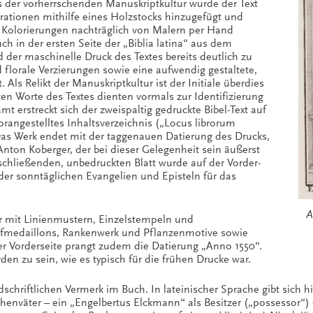
s der vorherrschenden Manuskriptkultur wurde der Text
trationen mithilfe eines Holzstocks hinzugefügt und
 Kolorierungen nachträglich von Malern per Hand
ch in der ersten Seite der „Biblia latina“ aus dem
 der maschinelle Druck des Textes bereits deutlich zu
florale Verzierungen sowie eine aufwendig gestaltete,
 Als Relikt der Manuskriptkultur ist der Initiale überdies
ten Worte des Textes dienten vormals zur Identifizierung
mt erstreckt sich der zweispaltig gedruckte Bibel-Text auf
vorangestelltes Inhaltsverzeichnis („Locus librorum
as Werk endet mit der taggenauen Datierung des Drucks,
ton Koberger, der bei dieser Gelegenheit sein äußerst
chließenden, unbedruckten Blatt wurde auf der Vorder-
 der sonntäglichen Evangelien und Episteln für das
A
er mit Linienmustern, Einzelstempeln und
opfmedaillons, Rankenwerk und Pflanzenmotive sowie
er Vorderseite prangt zudem die Datierung „Anno 1550“.
en zu sein, wie es typisch für die frühen Drucke war.
riftlichen Vermerk im Buch. In lateinischer Sprache gibt sich h
enväter – ein „Engelbertus Elckmann“ als Besitzer („possessor“) d