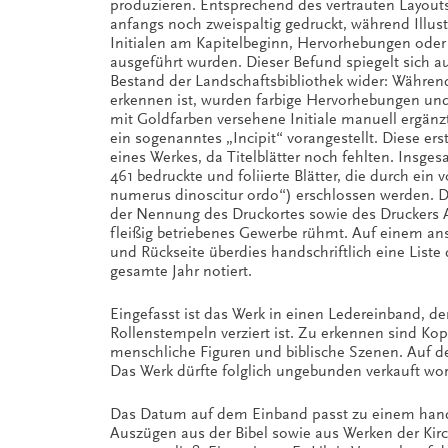
produzieren. Entsprechend des vertrauten Layout
anfangs noch zweispaltig gedruckt, während Illus
Initialen am Kapitelbeginn, Hervorhebungen oder
ausgeführt wurden. Dieser Befund spiegelt sich au
Bestand der Landschaftsbibliothek wider: Während
erkennen ist, wurden farbige Hervorhebungen und 
mit Goldfarben versehene Initiale manuell ergänzt.
ein sogenanntes „Incipit“ vorangestellt. Diese ers
eines Werkes, da Titelblätter noch fehlten. Insgesa
461 bedruckte und foliierte Blätter, die durch ein 
numerus dinoscitur ordo“) erschlossen werden. D
der Nennung des Druckortes sowie des Druckers An
fleißig betriebenes Gewerbe rühmt. Auf einem ans
und Rückseite überdies handschriftlich eine Liste
gesamte Jahr notiert.
Eingefasst ist das Werk in einen Ledereinband, d
Rollenstempeln verziert ist. Zu erkennen sind K
menschliche Figuren und biblische Szenen. Auf d
Das Werk dürfte folglich ungebunden verkauft word
Das Datum auf dem Einband passt zu einem handsch
Auszügen aus der Bibel sowie aus Werken der Kirch