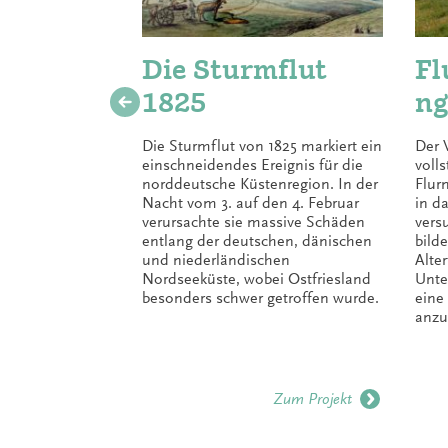
Die Sturmflut
Fl
1825
ng
Die Sturmflut von 1825 markiert ein
Der 
einschneidendes Ereignis für die
voll
norddeutsche Küstenregion. In der
Flur
Nacht vom 3. auf den 4. Februar
in d
verursachte sie massive Schäden
vers
entlang der deutschen, dänischen
bild
und niederländischen
Alte
Nordseeküste, wobei Ostfriesland
Unte
besonders schwer getroffen wurde.
eine
anzu
Zum Projekt