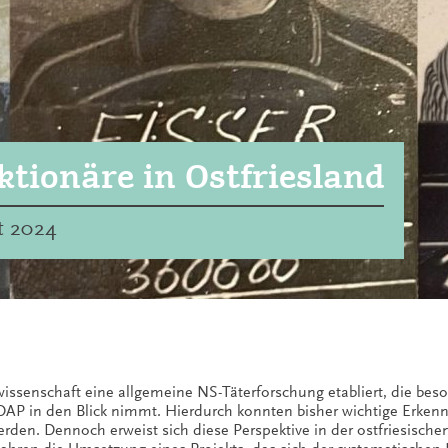
tionäre in Ostfriesland
it 2024
wissenschaft eine allgemeine NS-Täterforschung etabliert, die bes
AP in den Blick nimmt.
Hierdurch konnten bisher wichtige Erkenn
en. Dennoch erweist sich diese Perspektive in der ostfriesischen