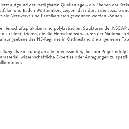
uletzt aufgrund der verfügbaren Quellenlage – die Ebenen der Kreis-
stfalen und Baden-Württemberg zeigen, dass durch die soziale und
soziale Netzwerke und Parteikarrieren gewonnen werden können.
e Herrschaftspraktiken und polykratischen Strukturen der NSDAP 
 zu identifizieren, die die Herrschaftsstrukturen der Nationalsoz
Führungsebene des NS-Regimes in Ostfriesland die allgemeine Tät
tellung als Einladung an alle Interessierten, die zum Projekterfolg 
nmaterial, wissenschaftliche Expertise oder Anregungen zu spezif
 willkommen.