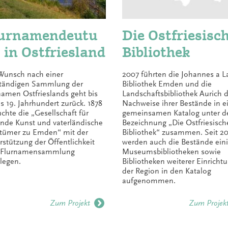
urnamendeutu
Die Ostfriesisc
 in Ostfriesland
Bibliothek
Wunsch nach einer
2007 führten die Johannes a L
ständigen Sammlung der
Bibliothek Emden und die
namen Ostfrieslands geht bis
Landschafts­bibliothek Aurich d
as 19. Jahrhundert zurück. 1878
Nachweise ihrer Bestände in 
uchte die „Gesellschaft für
gemeinsamen Katalog unter d
ende Kunst und vaterländische
Bezeichnung „Die Ostfriesisch
rtümer zu Emden“ mit der
Bibliothek“ zusammen. Seit 2
rstützung der Öffentlichkeit
werden auch die Bestände eini
 Flurnamensammlung
Museumsbibliotheken sowie
legen.
Bibliotheken weiterer Einricht
der Region in den Katalog
aufgenommen.
Zum Projekt
Zum Projek