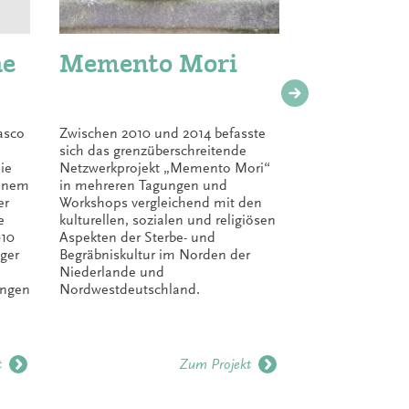
he
Memento Mori
Histo
Ortsd
für O
asco
Zwischen 2010 und 2014 befasste
sich das grenzüberschreitende
Das Projekt
ie
Netzwerkprojekt „Memento Mori“
Lexikon für
einem
in mehreren Tagungen und
2004 in An
er
Workshops vergleichend mit den
2007 als Hi
e
kulturellen, sozialen und religiösen
für Ostfries
010
Aspekten der Sterbe- und
ger
Begräbniskultur im Norden der
Niederlande und
ungen
Nordwestdeutschland.
t
Zum Projekt