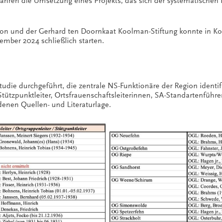
n Jahren die Umsetzung eines Projekts, das sich der systematische
n und der Gerhard ten Doornkaat Koolman-Stiftung konnte in Koo
tember 2024 schließlich starten.
die durchgeführt, die zentrale NS-Funktionäre der Region identifizi
Stützpunktleiter, Ortsfrauenschaftsleiterinnen, SA-Standartenführe
enen Quellen- und Literaturlage.