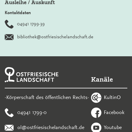
Ausleihe / Auskunft
Kontaktdaten
04941 1799-39
bibliothek@ostfriesischelandschaft.de
Kanäle
KultinO
-Körperschaft des öffentlichen Rechts-
04941 1799-0
Facebook
ol@ostfriesischelandschaft.de
Youtube