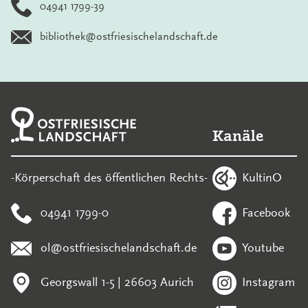
04941 1799-39
bibliothek@ostfriesischelandschaft.de
Kanäle
KultinO
-Körperschaft des öffentlichen Rechts-
04941 1799-0
Facebook
ol@ostfriesischelandschaft.de
Youtube
Georgswall 1-5 | 26603 Aurich
Instagram