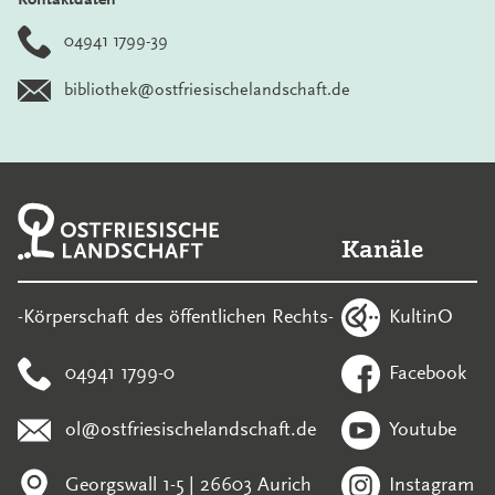
04941 1799-39
bibliothek@ostfriesischelandschaft.de
Kanäle
KultinO
-Körperschaft des öffentlichen Rechts-
04941 1799-0
Facebook
ol@ostfriesischelandschaft.de
Youtube
Georgswall 1-5 | 26603 Aurich
Instagram