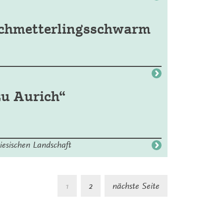
Schmetterlingsschwarm
zu Aurich“
iesischen Landschaft
Seite
1
2
nächste Seite
der