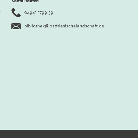
Kontaktdaten
r
04941 1799-39
bibliothek@ostfriesischelandschaft.de