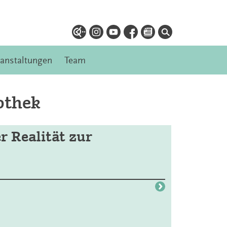
ranstaltungen
Team
othek
r Realität zur