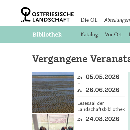
Z
u
m
I
Die OL
Abteilungen
n
h
Bibliothek
Katalog
Vor Ort
a
l
t
S
Vergangene Veransta
p
r
i
n
05.05.2026
Di
g
–
e
26.06.2026
Fr
n
Lesesaal der
Landschaftsbibliothek
24.03.2026
Di
–