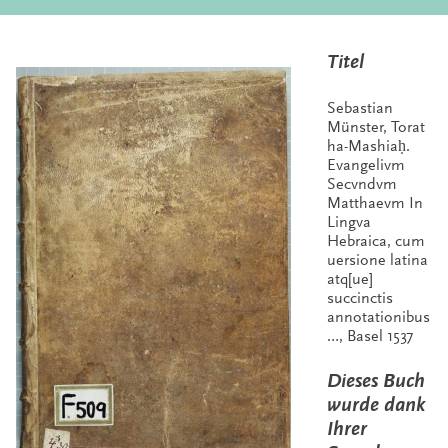
Titel
Sebastian
Münster, Torat
ha-Mashiaḥ.
Evangelivm
Secvndvm
Matthaevm In
Lingva
Hebraica, cum
uersione latina
atq[ue]
succinctis
annotationibus
…, Basel 1537
Dieses Buch
wurde dank
Ihrer