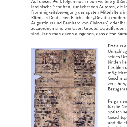
Auf dieses Werk folgen noch neun weitere größere
lateinische Schriften, zunächst von Autoren, die 
Frömmigkeitsbewegung des späten Mittelalters 
Römisch-Deutschen Reichs, der „Devotio moderna“
Augustinus und Bernhard von Clairvaux) oder ihr 
zuzuordnen sind wie Geert Groote. Da außerdem d
sind, kann man davon ausgehen, dass diese Samm
Erst aus 
Umschlag)
seines Um
binden li
flexiblen
möglichst
Geschmack
versehen,
Bezugsmat
Pergament
für die Ne
optisch s
Gesichtspu
und die e