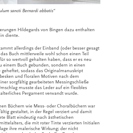
ulum sancti Bernardi abbatis“
terungen Hildegards von Bingen dazu enthalten
n diente.
stammt allerdings der Einband (oder besser gesagt
 das Buch mittlerweile wohl schon einen Teil
 so wertvoll gehalten haben, dass er es neu
 zu einem Buch gebunden, sondern in einen
 geheftet, sodass das Originalmanuskript
rabesken und floralen Motiven nach dem
ner sorgfältig gearbeiteten Messingschließe
mschlag musste das Leder auf ein flexibles
lalterliches Pergament verwandt wurde.
chen Büchern wie Mess- oder Choralbüchern war
tig gestaltet, in der Regel verziert und damit
te Blatt eindeutig nach ästhetischen
telalters, die mit roter Tinte verzierten Initialen
lage ihre malerische Wirkung; der nicht