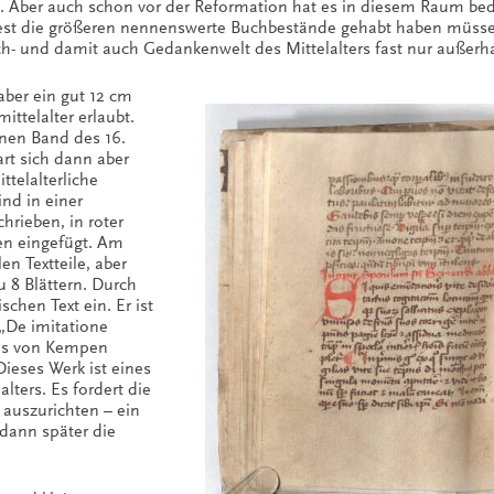
rt. Aber auch schon vor der Reformation hat es in diesem Raum b
est die größeren nennenswerte Buchbestände gehabt haben müssen.
ch- und damit auch Gedankenwelt des Mittelalters fast nur außerha
aber ein gut 12 cm
ittelalter erlaubt.
nen Band des 16.
rt sich dann aber
ttelalterliche
nd in einer
hrieben, in roter
gen eingefügt. Am
n Textteile, aber
 8 Blättern. Durch
schen Text ein. Er ist
 „De imitatione
mas von Kempen
ieses Werk ist eines
lters. Es fordert die
 auszurichten – ein
dann später die