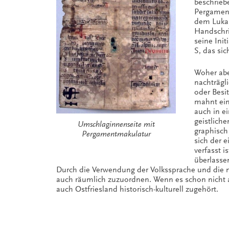
beschrieb
Pergament
dem Lukas
Handschri
seine Ini
S, das sic
Woher abe
nachträgli
oder Besi
mahnt ein 
auch in ei
geistlich
Umschlaginnenseite mit
graphisch 
Pergamentmakulatur
sich der e
verfasst i
überlassen
Durch die Verwendung der Volkssprache und die my
auch räumlich zuzuordnen. Wenn es schon nicht 
auch Ostfriesland historisch-kulturell zugehört.