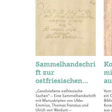
Sammelhandschri
Ko
ft zur
mi
ostfriesischen
au
Geschichte (1587-
„Geschriebene ostfriesische
Vom 
1660)
Sachen“ – Eine Sammelhandschrift
ein 
mit Manuskripten von Ubbo
Bibl
Emmius, Thomas Franzius und
Kora
Ulrich von Werdum –
aus 