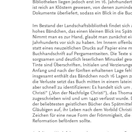
Bibliotheken liegen jedoch erst im 16. Jahrhunde
ist reich an Klöstern gewesen, von denen zumind
Dokumente überliefert, sodass ein Blick in die Bu
Im Bestand der Landschaftsbibliothek findet sich 
hohes Bändchen, das einen kleinen Blick ins Spätm
Nimmt man es zur Hand, glaubt man zunächst ei
Jahrhunderts vor sich zu haben. Im Innern offenba
statt eines neuzeitlichen Drucks auf Papier eine mi
Buchhandschrift auf Pergamentseiten. Die Texte si
sorgsamen und deutlich leserlichen Minuskel gesc
Tinte sind Überschriften, Initialen und Verzierun
Anfang und nach der fünften erhaltenen Lage fehle
insgesamt enthält das Bändchen noch 16 Lagen zu
die Verluste setzt das Buch mitten in einem lateini
aber schnell zu identifizieren: Es handelt sich um
Christi“ („Von der Nachfolge Christi“), das Tho
zugeschrieben wird und um 1440 verfasst wurde. D
der beliebtesten geistlichen Bücher des Spätmittela
Gläubigen auf, ihr Leben nach dem Vorbild Christi
Zeichen für eine neue Form der Frömmigkeit, die 
Reformation befördern sollte.