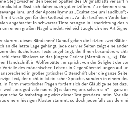
ene Steg zwischen den beiden Spalten des Originalblatts verläuft m
makulatur lässt sich daher auch gut entziffern. Zu erkennen sind
evangelium, und der Apostelhymnus „Exultet coelum laudibus“; da
ft mit Gesängen für den Gottesdienst. An der textfreien Vorderka
tialen angebracht: In schwarzer Tinte prangen in Leserichtung des
h um einen großen Nagel windet, vielleicht zugleich eine Art Signet
r stammt dieses Bändchen? Darauf geben die letzten zwei Blätter
ch an die letzte Lage gehängt, jede der vier Seiten zeigt eine and
tzern des Buchs kurze Texte angehängt, die Ihnen besonders wichtig
schlichter Bibelvers an das Jüngste Gericht (Matthäus 15, 13). Die 
ner Handschrift in Wolfenbüttel; er spricht von der Seligkeit der vom
en Vorteile des mönchischen Lebens in Gegenüberstellungen auf und
ansprechend in großer gotischer Gitterschrift über die ganze Seite.
inzige Text, der nicht in lateinischer Sprache, sondern in einem d
st. In Form rhetorischer Fragen fordert sich der Gläubige selbst da
, weil „ons god vele naerre [?] is dan wij ons selven siin“ – ganz i
stische Selbstbefragung wirkt dieser Text geradezu intim. Vor all
aus einem hiesigen Kloster stammt, so doch jedenfalls aus dem