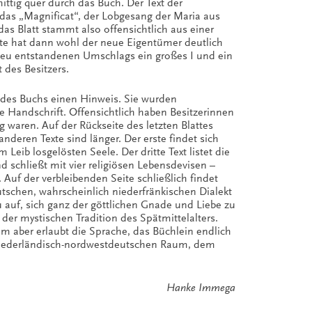
ittig quer durch das Buch. Der Text der
 das „Magnificat“, der Lobgesang der Maria aus
s Blatt stammt also offensichtlich aus einer
nte hat dann wohl der neue Eigentümer deutlich
 neu entstandenen Umschlags ein großes I und ein
 des Besitzers.
 des Buchs einen Hinweis. Sie wurden
ere Handschrift. Offensichtlich haben Besitzerinnen
 waren. Auf der Rückseite des letzten Blattes
anderen Texte sind länger. Der erste findet sich
 Leib losgelösten Seele. Der dritte Text listet die
 schließt mit vier religiösen Lebensdevisen –
 Auf der verbleibenden Seite schließlich findet
eutschen, wahrscheinlich niederfränkischen Dialekt
zu auf, sich ganz der göttlichen Gnade und Liebe zu
n der mystischen Tradition des Spätmittelalters.
em aber erlaubt die Sprache, das Büchlein endlich
 niederländisch-nordwestdeutschen Raum, dem
Hanke Immega