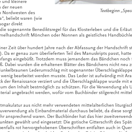
 und kleinere
in der neuen
Textbeginn „Spec
im Nordwesten des
, beliebt waren (wie
sogar direkt
ie sogenannte Benediktsregel für das Klosterleben und die Erläu
elhandschrift Mönchen oder Nonnen als geistliches Handbüchlei
einer Zeit über hundert Jahre nach der Abfassung der Handschrift 
. Da er genau zum überlieferten Teil des Manuskripts passt, hatte
fangs eingebüßt. Trotzdem muss jemandem das Bändchen noch für
eß. Dabei wurden die erhaltenen Blätter des Bändchens nicht neu
 dunkelbraunen Lederumschlag mit sogenannter Überschlagsklappe
 wenig bearbeitet werden musste. Das Leder ist aufwändig mit A
 der Renaissance verziert und die Überschlagsklappe wurde mit ei
 um den Inhalt bestmöglich zu schützen. Für die Verwendung als U
erial angebracht werden, wofür vom Buchbinder stilgerecht mitte
makulatur aus nicht mehr verwendeten mittelalterlichen liturgis
uverwendung als Einbandmaterial durchaus beliebt, da diese sorgfäl
ehr ansprechend waren. Der Buchbinder hat das hier zweitverwende
nkten gewählt und eingesetzt: Die gotische Gitterschrift des Spätmit
benfalls rot hervorgehobenen Überschriften entfalten auch in Quer