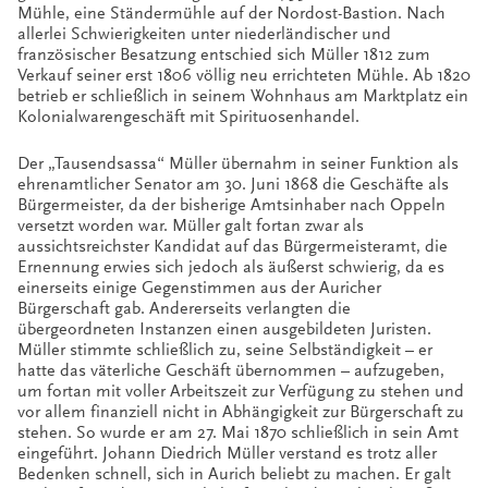
Mühle, eine Ständermühle auf der Nordost-Bastion. Nach
allerlei Schwierigkeiten unter niederländischer und
französischer Besatzung entschied sich Müller 1812 zum
Verkauf seiner erst 1806 völlig neu errichteten Mühle. Ab 1820
betrieb er schließlich in seinem Wohnhaus am Marktplatz ein
Kolonialwarengeschäft mit Spirituosenhandel.
Der „Tausendsassa“ Müller übernahm in seiner Funktion als
ehrenamtlicher Senator am 30. Juni 1868 die Geschäfte als
Bürgermeister, da der bisherige Amtsinhaber nach Oppeln
versetzt worden war. Müller galt fortan zwar als
aussichtsreichster Kandidat auf das Bürgermeisteramt, die
Ernennung erwies sich jedoch als äußerst schwierig, da es
einerseits einige Gegenstimmen aus der Auricher
Bürgerschaft gab. Andererseits verlangten die
übergeordneten Instanzen einen ausgebildeten Juristen.
Müller stimmte schließlich zu, seine Selbständigkeit – er
hatte das väterliche Geschäft übernommen – aufzugeben,
um fortan mit voller Arbeitszeit zur Verfügung zu stehen und
vor allem finanziell nicht in Abhängigkeit zur Bürgerschaft zu
stehen. So wurde er am 27. Mai 1870 schließlich in sein Amt
eingeführt. Johann Diedrich Müller verstand es trotz aller
Bedenken schnell, sich in Aurich beliebt zu machen. Er galt