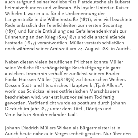
auch aufgrund seiner Vorliebe fürs Plattdeutsche als äußerst
heimatverbunden und volksnah. Als loyaler Untertan Kaiser
Wilhelm I. war er u.a. für die Umbenennung der
Langenstraße in die Wilhelmstraße (1871), eine viel beachtete
Rede anlässlich der Feierlichkeiten zum ersten Sedantag
(1871) und für die Enthüllung des Gefallenendenkmals zur
Erinnerung an den Krieg 1870/1871 und die anschließende
Festrede (1877) verantwortlich. Müller verstarb schließlich
noch während seiner Amtszeit am 24. August 1881 in Aurich.
Neben diesen vielen beruflichen Pflichten konnte Müller
seine Vorliebe für schöngeistige Beschäftigung nie ganz
ausleben. Immerhin verhalf er zunächst seinem Bruder
Fooke Hoissen Müller (1798-1856) zu literarischen Weihen.
Dessen Spät- und literarisches Hauptwerk „Tjark Allena“,
worin das Schicksal eines ostfriesischen Marschbauern
beschrieben wird, war erst kurz vor seinem Tod fertig
geworden. Veröffentlicht wurde es posthum durch Johann
Diedrich im Jahr 1857 unter dem Titel „Döntjes und
Vertellsels in Brookmerlander Taal“.
Johann Diedrich Müllers Wirken als Bürgermeister ist in
Aurich heute nahezu in Vergessenheit geraten. Nur über den