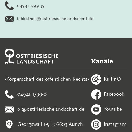
04941 1799-39
bibliothek@ostfriesischelandschaft.de
Kanäle
KultinO
-Körperschaft des öffentlichen Rechts-
04941 1799-0
Facebook
ol@ostfriesischelandschaft.de
Youtube
Georgswall 1-5 | 26603 Aurich
Instagram